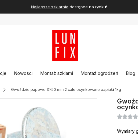
Najlepsze szklarnie
dostępne na rynku!
cje
Nowości
Montaż szklarni
Montaż ogrodzeń
Blog
Gwoździe papowe 3x50 mm 2 cale ocynkowane papiaki 1kg
Gwoźd
ocynko
Wymiary 