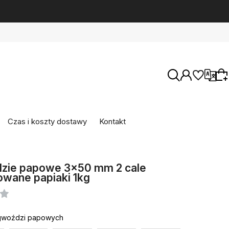
Wersje językowe
Czas i koszty dostawy
Kontakt
Wybierz coś dla siebie z naszej aktualnej
oferty lub zaloguj się, aby przywrócić dodane
zie papowe 3x50 mm 2 cale
Waluty
produkty do listy z poprzedniej sesji.
wane papiaki 1kg
gwoździ papowych