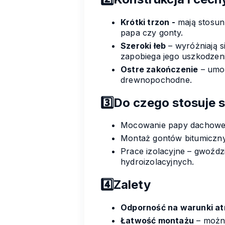
Krótki trzon -
mają stosunk
papa czy gonty.
Szeroki łeb
– wyróżniają s
zapobiega jego uszkodzeni
Ostre zakończenie
– umoż
drewnopochodne.
3️⃣
Do czego stosuje 
Mocowanie papy dachowej 
Montaż gontów bitumicznyc
Prace izolacyjne – gwoźd
hydroizolacyjnych.
4️⃣
Zalety
Odporność na warunki a
Łatwość montażu
– można