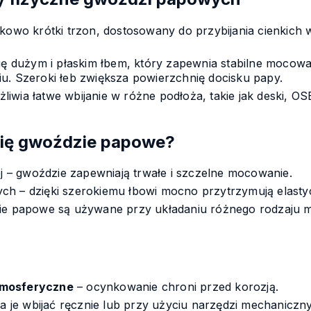
owo krótki trzon, dostosowany do przybijania cienkich w
ię dużym i płaskim łbem, który zapewnia stabilne mocowan
u. Szeroki łeb zwiększa powierzchnię docisku papy.
liwia łatwe wbijanie w różne podłoża, takie jak deski, OS
się gwoździe papowe?
– gwoździe zapewniają trwałe i szczelne mocowanie.
h – dzięki szerokiemu łbowi mocno przytrzymują elastyc
zie papowe są używane przy układaniu różnego rodzaju m
tmosferyczne
– ocynkowanie chroni przed korozją.
 je wbijać ręcznie lub przy użyciu narzędzi mechaniczn