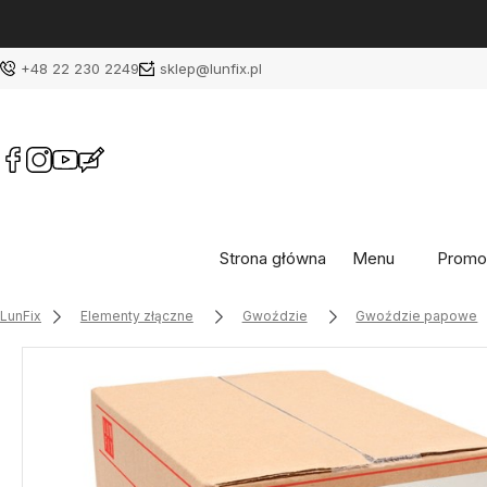
+48 22 230 2249
sklep@lunfix.pl
Strona główna
Menu
Promo
LunFix
Elementy złączne
Gwoździe
Gwoździe papowe