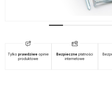
 13,99 zł
- Paczkomaty InPost PL Polska
Tylko
prawdziwe
opinie
Bezpieczne
płatności
Bezp
produktowe
internetowe