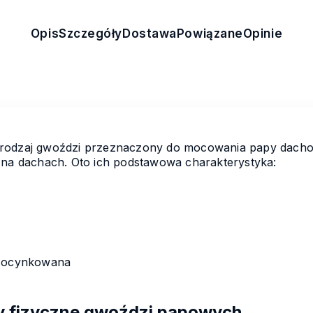
Opis
Szczegóły
Dostawa
Powiązane
Opinie
 rodzaj gwoździ przeznaczony do mocowania papy dacho
 na dachach. Oto ich podstawowa charakterystyka:
l ocynkowana
hy fizyczne gwoździ papowych