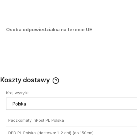
Osoba odpowiedzialna na terenie UE
Koszty dostawy
Kraj wysyłki:
Cena nie zawiera ewentualnych
kosztów płatności
Paczkomaty InPost PL Polska
DPD PL Polska (dostawa: 1-2 dni)
(do 150cm)