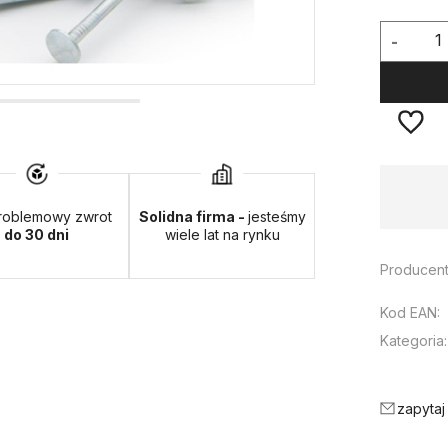
-
Dostępność:
duża ilość
roblemowy zwrot
Solidna firma -
jesteśmy
do 30 dni
wiele lat na rynku
Producent
Kod EAN:
Kategoria:
zapytaj