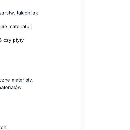
arstw, takich jak
ie materiału i
B czy płyty
zne materiały.
ateriałów
ych.