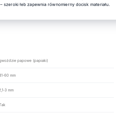
– szeroki łeb zapewnia równomierny docisk materiału.
gwoździe papowe (papiaki)
41-60 mm
2,1-3 mm
Tak