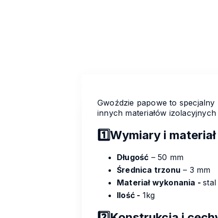
Gwoździe papowe to specjalny
innych materiałów izolacyjnych
1️⃣
Wymiary i materiał
Długość
– 50 mm
Średnica trzonu
– 3 mm
Materiał wykonania -
sta
Ilość -
1kg
2️⃣
Konstrukcja i cec