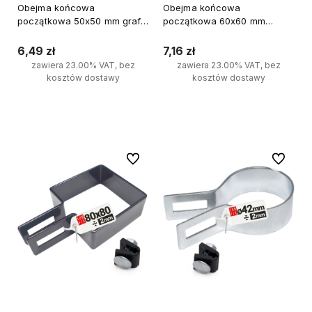
Obejma końcowa
Obejma końcowa
początkowa 50x50 mm grafit
początkowa 60x60 mm
komplet
końcowa grafit komplet
6,49 zł
7,16 zł
zawiera 23.00% VAT, bez
zawiera 23.00% VAT, bez
kosztów dostawy
kosztów dostawy
Do koszyka
Powiadom o dostępności
Do ulubionych
Do ulubi