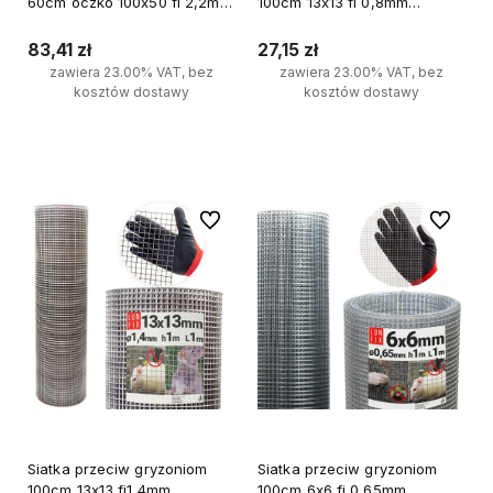
60cm oczko 100x50 fi 2,2mm
100cm 13x13 fi 0,8mm
zgrzewana ocynkowana
zgrzewana ocynkowana 1mb
powlekana PCV 10mb
83,41 zł
27,15 zł
zawiera 23.00% VAT, bez
zawiera 23.00% VAT, bez
kosztów dostawy
kosztów dostawy
Do koszyka
Do koszyka
Do ulubionych
Do ulubi
Siatka przeciw gryzoniom
Siatka przeciw gryzoniom
100cm 13x13 fi1,4mm
100cm 6x6 fi 0,65mm