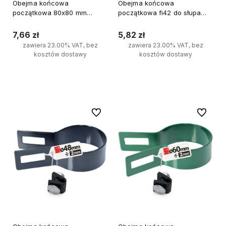
Obejma końcowa
Obejma końcowa
początkowa 80x80 mm
początkowa fi42 do słupa
końcowa grafit komplet
ocynkowana zestaw
7,66 zł
5,82 zł
zawiera 23.00% VAT, bez
zawiera 23.00% VAT, bez
kosztów dostawy
kosztów dostawy
Do koszyka
Do koszyka
Do ulubionych
Do ulubi