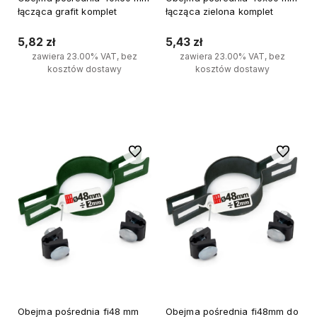
łącząca grafit komplet
łącząca zielona komplet
5,82 zł
5,43 zł
zawiera 23.00% VAT, bez
zawiera 23.00% VAT, bez
kosztów dostawy
kosztów dostawy
Do koszyka
Do koszyka
Do ulubionych
Do ulubi
Obejma pośrednia fi48 mm
Obejma pośrednia fi48mm do