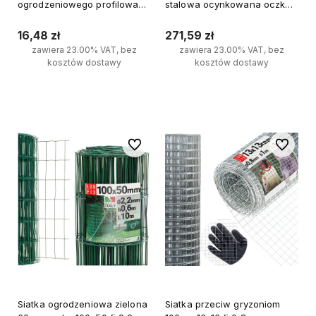
ogrodzeniowego profilowa
stalowa ocynkowana oczko
60x40 mm
4x3mm wys. 420mm 25mb
16,48 zł
271,59 zł
zawiera 23.00% VAT, bez
zawiera 23.00% VAT, bez
kosztów dostawy
kosztów dostawy
Do koszyka
Do koszyka
Do ulubionych
Do ulubi
Siatka ogrodzeniowa zielona
Siatka przeciw gryzoniom