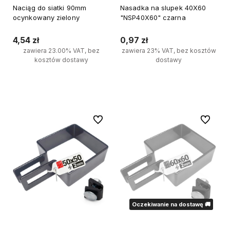
Naciąg do siatki 90mm
Nasadka na slupek 40X60
ocynkowany zielony
"NSP40X60" czarna
4,54 zł
0,97 zł
zawiera 23.00% VAT, bez
zawiera 23% VAT, bez kosztów
kosztów dostawy
dostawy
Do koszyka
Do koszyka
Do ulubionych
Do ulubi
Oczekiwanie na dostawę 🚚