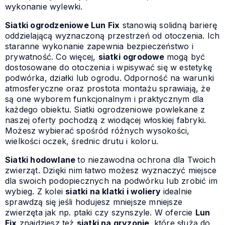
wykonanie wylewki.
Siatki ogrodzeniowe Lun Fix
stanowią solidną barierę
oddzielającą wyznaczoną przestrzeń od otoczenia. Ich
staranne wykonanie zapewnia bezpieczeństwo i
prywatność. Co więcej,
siatki
ogrodowe
mogą być
dostosowane do otoczenia i wpisywać się w estetykę
podwórka, działki lub ogrodu. Odporność na warunki
atmosferyczne oraz prostota montażu sprawiają, że
są one wyborem funkcjonalnym i praktycznym dla
każdego obiektu. Siatki ogrodzeniowe powlekane z
naszej oferty pochodzą z wiodącej włoskiej fabryki.
Możesz wybierać spośród różnych wysokości,
wielkości oczek, średnic drutu i koloru.
Siatki hodowlane
to niezawodna ochrona dla Twoich
zwierząt. Dzięki nim łatwo możesz wyznaczyć miejsce
dla swoich podopiecznych na podwórku lub zrobić im
wybieg. Z kolei
siatki na klatki i woliery
idealnie
sprawdzą się jeśli hodujesz mniejsze mniejsze
zwierzęta jak np. ptaki czy szynszyle. W ofercie
Lun
Fix
znajdziesz też
siatki na gryzonie,
które służą do