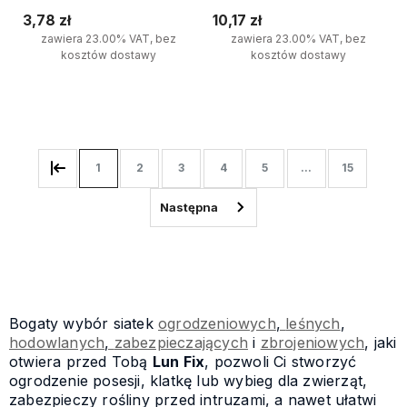
3,78 zł
10,17 zł
zawiera 23.00% VAT, bez
zawiera 23.00% VAT, bez
kosztów dostawy
kosztów dostawy
Do koszyka
Do koszyka
1
2
3
4
5
...
15
Bogaty wybór
siatek
ogrodzeniowych
,
leśnych
,
hodowlanych
,
zabezpieczających
i
zbrojeniowych
, jaki
otwiera przed Tobą
Lun Fix
, pozwoli Ci stworzyć
ogrodzenie posesji, klatkę lub wybieg dla zwierząt,
zabezpieczy rośliny przed intruzami, a nawet ułatwi