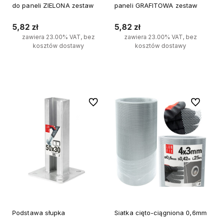
do paneli ZIELONA zestaw
paneli GRAFITOWA zestaw
5,82 zł
5,82 zł
zawiera 23.00% VAT, bez
zawiera 23.00% VAT, bez
kosztów dostawy
kosztów dostawy
Do koszyka
Do koszyka
Do ulubionych
Do ulubi
Podstawa słupka
Siatka cięto-ciągniona 0,6mm