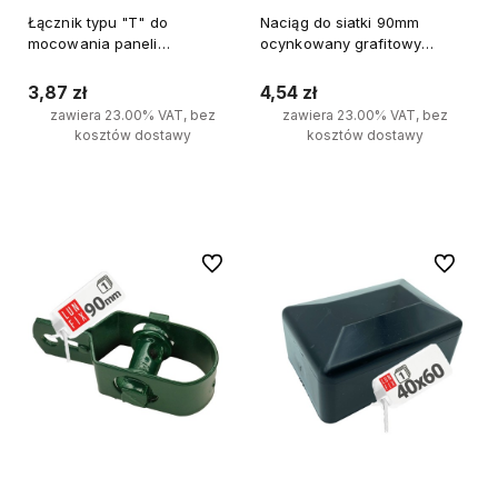
Łącznik typu "T" do
Naciąg do siatki 90mm
mocowania paneli
ocynkowany grafitowy
ogrodzeniowych
RAL7016
ocynkowany RAL7016
3,87 zł
4,54 zł
antracyt
zawiera 23.00% VAT, bez
zawiera 23.00% VAT, bez
kosztów dostawy
kosztów dostawy
Do koszyka
Do koszyka
Do ulubionych
Do ulubi