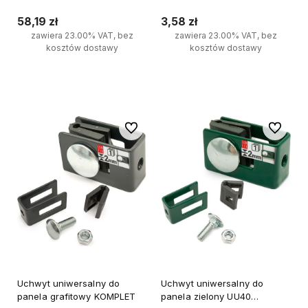
0,15x25m
58,19 zł
3,58 zł
zawiera 23.00% VAT, bez
zawiera 23.00% VAT, bez
kosztów dostawy
kosztów dostawy
Do koszyka
Do koszyka
Do ulubionych
Do ulubi
Uchwyt uniwersalny do
Uchwyt uniwersalny do
panela grafitowy KOMPLET
panela zielony UU40