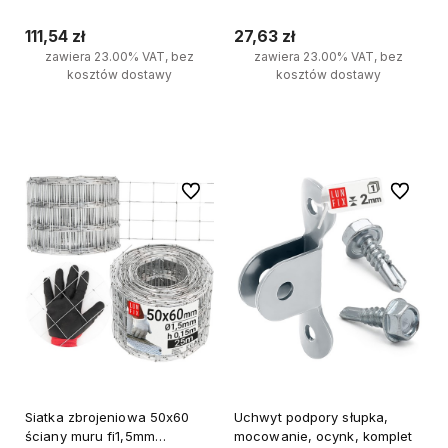
zgrzewana ocynkowana 5mb
zgrzewana ocynkowana 1mb
111,54 zł
27,63 zł
zawiera 23.00% VAT, bez
zawiera 23.00% VAT, bez
kosztów dostawy
kosztów dostawy
Do koszyka
Do koszyka
Do ulubionych
Do ulubi
Siatka zbrojeniowa 50x60
Uchwyt podpory słupka,
ściany muru fi1,5mm
mocowanie, ocynk, komplet