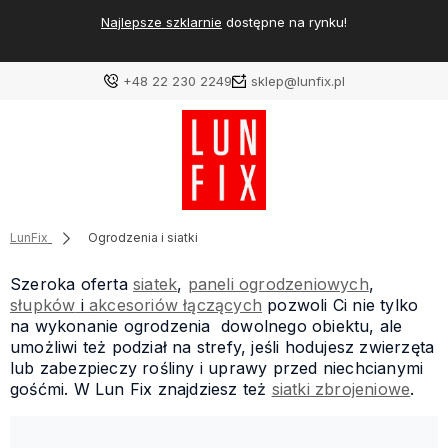
Najlepsze szklarnie
dostępne na rynku!
+48 22 230 2249
sklep@lunfix.pl
LunFix
Ogrodzenia i siatki
Szeroka oferta
siatek
,
paneli ogrodzeniowych
,
słupków
i
akcesoriów łączących
pozwoli Ci nie tylko
na wykonanie ogrodzenia dowolnego obiektu, ale
umożliwi też podział na strefy, jeśli hodujesz zwierzęta
lub zabezpieczy rośliny i uprawy przed niechcianymi
gośćmi. W Lun Fix znajdziesz też
siatki zbrojeniowe
.