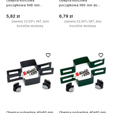
Obejma końcowa
Obejma końcowa
początkowa fi48 mm
początkowa fi60 mm do
końcowa grafit komplet
paneli ZIELONA zestaw
5,82 zł
6,79 zł
zawiera 23.00% VAT, bez
zawiera 23.00% VAT, bez
kosztów dostawy
kosztów dostawy
Do koszyka
Do koszyka
Do ulubionych
Do ulubi
Obejma pośrednia 40x60 mm
Obejma pośrednia 40x60 mm