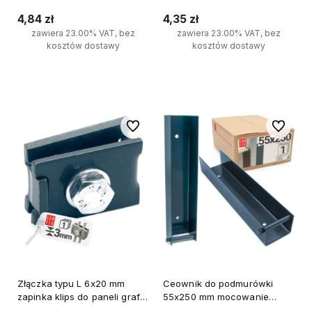
KOMPLET
4,84 zł
4,35 zł
zawiera 23.00% VAT, bez
zawiera 23.00% VAT, bez
kosztów dostawy
kosztów dostawy
Do koszyka
Do koszyka
Do ulubionych
Do ulubi
Złączka typu L 6x20 mm
Ceownik do podmurówki
zapinka klips do paneli grafit
55x250 mm mocowanie
NSO6 1szt.
uchwyt 1szt.