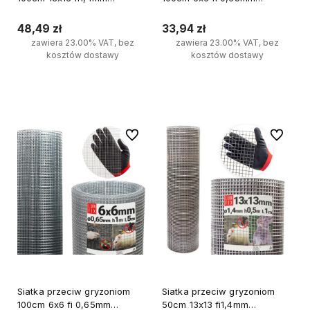
zgrzewana ocynkowana 1mb
zgrzewana ocynkowana 1mb
48,49 zł
33,94 zł
zawiera 23.00% VAT, bez
zawiera 23.00% VAT, bez
kosztów dostawy
kosztów dostawy
Do koszyka
Do koszyka
Do ulubionych
Do ulubi
Siatka przeciw gryzoniom
Siatka przeciw gryzoniom
100cm 6x6 fi 0,65mm
50cm 13x13 fi1,4mm