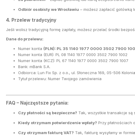
Odbiór osobisty we Wrocławiu
– możesz zapłacić gotówką l
4. Przelew tradycyjny
Jeśli wolisz tradycyjną formę zapłaty, możesz przelać środki bezpo
Dane do przelewu:
Numer konta
(PLN): PL 35 1140 1977 0000 3502 7900 100
Numer konta (EUR): PL 08 1140 1977 0000 3502 7900 1002
Numer konta (KCZ): PL 67 1140 1977 0000 3502 7900 1007
Bank: mBank S.A.
Odbiorca: Lun Fix Sp. z o.o., ul. Słoneczna 169, 05-506 Kolon
Tytuł przelewu: Numer Twojego zamówienia
FAQ – Najczęstsze pytania:
Czy płatności są bezpieczne?
Tak, wszystkie transakcje są 
Kiedy otrzymam potwierdzenie wpłaty?
Przy płatnościach o
Czy otrzymam fakturę VAT?
Tak, fakturę wysyłamy w formie