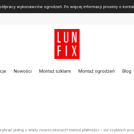
ółpracy wykonawców ogrodzeń. Po więcej informacji prosimy o kontak
cje
Nowości
Montaż szklarni
Montaż ogrodzeń
Blog
brać jedną z wielu nowoczesnych metod płatności – od szybkich prze