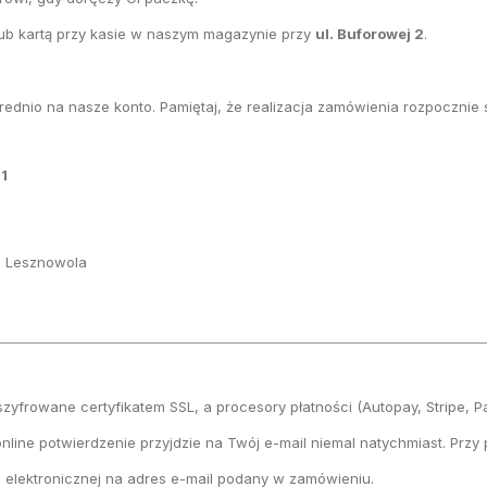
ub kartą przy kasie w naszym magazynie przy
ul. Buforowej 2
.
średnio na nasze konto. Pamiętaj, że realizacja zamówienia rozpocznie 
1
ia Lesznowola
szyfrowane certyfikatem SSL, a procesory płatności (Autopay, Stripe, 
nline potwierdzenie przyjdzie na Twój e-mail niemal natychmiast. Przy
 elektronicznej na adres e-mail podany w zamówieniu.