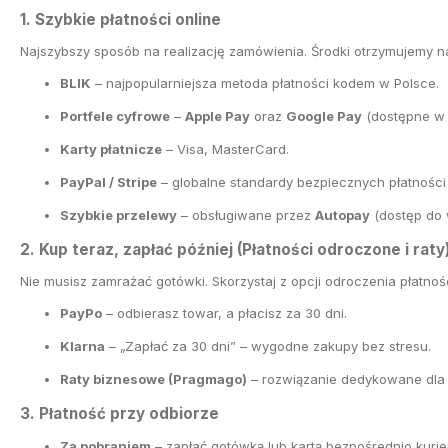
1. Szybkie płatności online
Najszybszy sposób na realizację zamówienia. Środki otrzymujemy 
BLIK
– najpopularniejsza metoda płatności kodem w Polsce.
Portfele cyfrowe
–
Apple Pay
oraz
Google Pay
(dostępne w 
Karty płatnicze
– Visa, MasterCard.
PayPal / Stripe
– globalne standardy bezpiecznych płatności 
Szybkie przelewy
– obsługiwane przez
Autopay
(dostęp do 
2. Kup teraz, zapłać później (Płatności odroczone i raty
Nie musisz zamrażać gotówki. Skorzystaj z opcji odroczenia płatno
PayPo
– odbierasz towar, a płacisz za 30 dni.
Klarna
– „Zapłać za 30 dni” – wygodne zakupy bez stresu.
Raty biznesowe (Pragmago)
– rozwiązanie dedykowane dla 
3. Płatność przy odbiorze
Za pobraniem
– zapłać gotówką lub kartą bezpośrednio kurie