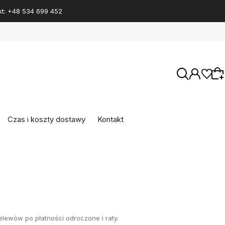
t: +48 534 699 452
Czas i koszty dostawy
Kontakt
Wybierz coś dla siebie z naszej aktualnej
oferty lub zaloguj się, aby przywrócić dodane
produkty do listy z poprzedniej sesji.
lewów po płatności odroczone i raty.