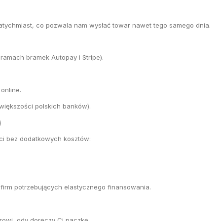
natychmiast, co pozwala nam wysłać towar nawet tego samego dnia.
ramach bramek Autopay i Stripe).
online.
większości polskich banków).
)
ści bez dodatkowych kosztów:
firm potrzebujących elastycznego finansowania.
rowi, gdy doręczy Ci paczkę.