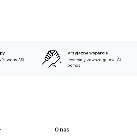
upy
Przyjazne wsparcie
zyfrowany SSL
Jesteśmy zawsze gotowi Ci
pomóc
e
O nas