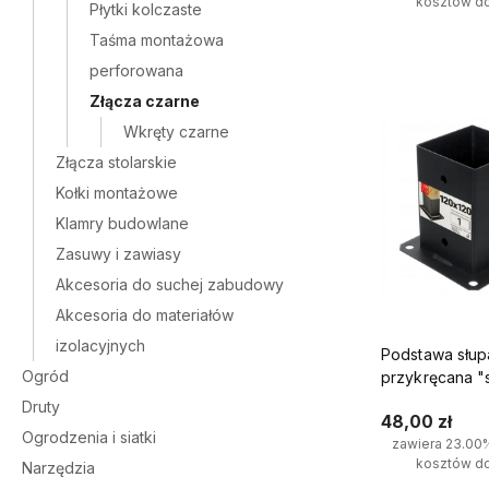
kosztów d
Płytki kolczaste
Taśma montażowa
Do kosz
perforowana
Złącza czarne
Wkręty czarne
Złącza stolarskie
Kołki montażowe
Klamry budowlane
Zasuwy i zawiasy
Akcesoria do suchej zabudowy
Akcesoria do materiałów
izolacyjnych
Podstawa słup
Ogród
przykręcana "
120x120 mm o
Druty
48,00 zł
czarna
Ogrodzenia i siatki
zawiera 23.00
kosztów d
Narzędzia