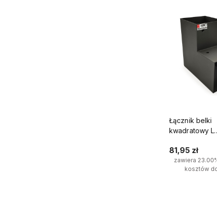
Łącznik belki
kwadratowy L
100x100mm ws
81,95 zł
kantówek 2 k
zawiera 23.00
kosztów d
Do kosz