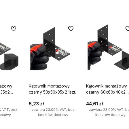
yka
Do koszyka
Do koszyka
Do ulubionych
Do ulubionych
Do
tażowy
Kątownik montażowy
Kątownik montażowy
x35x2
czarny 50x50x35x2 1szt.
czarny 60x60x40x2
10szt.
5,23 zł
44,61 zł
% VAT, bez
zawiera 23.00% VAT, bez
zawiera 23.00% VAT, b
ostawy
kosztów dostawy
kosztów dostawy
tawę
🛠️ Działamy nieprzerwanie od 2018
📦 Wszystkie produkty dos
roku
— mamy za sobą wiele lat
od ręki,
co oznacza, że m
yka
Do koszyka
Do koszyka