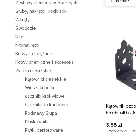
Wstecz
Zestawy elementów złącznych
Śruby, nakrętki, podkładki
Wkręty
Gwoździe
Nity
Nitonakrętki
Kotwy rozprężane
Kotwy chemiczne i akcesoria
Złącza ciesielskie
Kątowniki ciesielskie
Wieszaki belki
Łączniki krokwiowe
Łączniki do kantówek
Kątownik ozd
65x65x40x2,5
Podstawy Słupa
Płaskowniki
3,58 zł
Płytki perforowane
zawiera 23.00