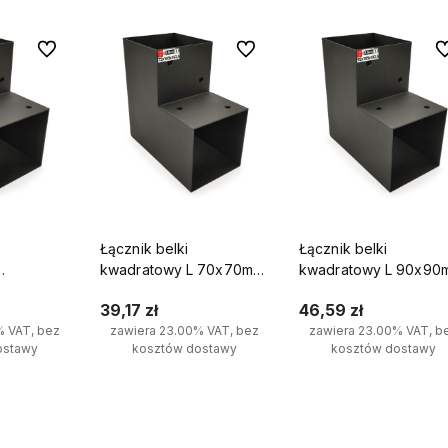
Do ulubionych
Do ulubionych
Do
Łącznik belki
Łącznik belki
kwadratowy L 70x70mm
kwadratowy L 90x90
pornik do
wspornik do kantówek 2
wspornik do kantówe
39,17 zł
46,59 zł
ońce
końce
końce
% VAT, bez
zawiera 23.00% VAT, bez
zawiera 23.00% VAT, b
ostawy
kosztów dostawy
kosztów dostawy
yka
Do koszyka
Do koszyka