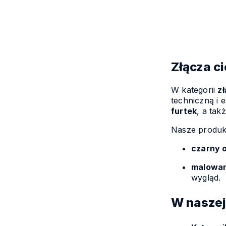
Złącza ci
W kategorii
zł
techniczną i 
furtek
, a tak
Nasze produkt
czarny 
malowan
wygląd.
W naszej