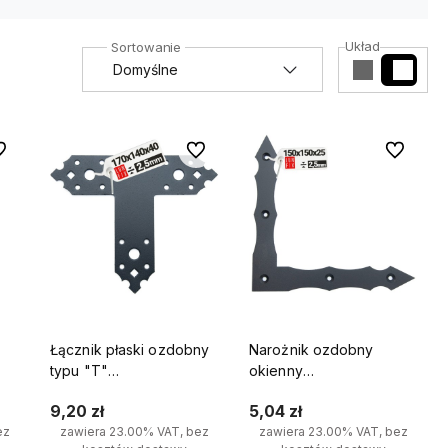
Układ
 ulubionych
Do ulubionych
Do ulubio
Łącznik płaski ozdobny
Narożnik ozdobny
typu "T"
okienny
do
170x140x40x2,5mm
150x150x25x2,5mm 1szt.
9,20 zł
5,04 zł
ez
zawiera 23.00% VAT, bez
zawiera 23.00% VAT, bez