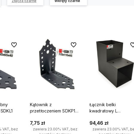
Złącza czarne
Wkręty czarne
Do ulubionych
Do ulubionych
Do
obny
Kątownik z
Łącznik belki
 SDKL1
przetłoczeniem SDKP1
kwadratowy L
115x115x65x2,5 1szt.
120x120mm wspornik 
7,75 zł
94,46 zł
kantówek 2 końce
% VAT, bez
zawiera 23.00% VAT, bez
zawiera 23.00% VAT, b