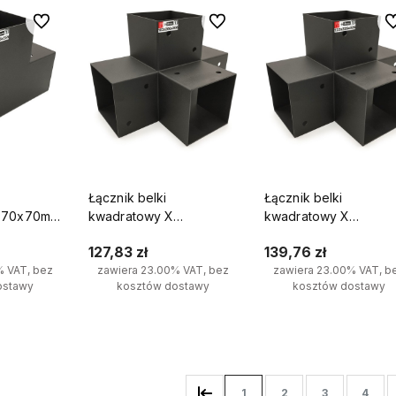
Do ulubionych
Do ulubionych
Do
Łącznik belki
Łącznik belki
T 70x70mm
kwadratowy X
kwadratowy X
antówek 3
100x100mm wspornik do
120x120mm wspornik 
127,83 zł
139,76 zł
kantówek 4 końce
kantówek 4 końce
% VAT, bez
zawiera 23.00% VAT, bez
zawiera 23.00% VAT, b
ostawy
kosztów dostawy
kosztów dostawy
yka
Do koszyka
Do koszyka
1
2
3
4