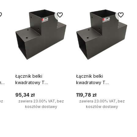
 ulubionych
Do ulubionych
Do ulubio
Łącznik belki
Łącznik belki
mm
kwadratowy T
kwadratowy T
k 2
100x100mm wspornik do
120x120mm wspornik do
95,34 zł
119,78 zł
kantówek 3 końce
kantówek 3 końce
ez
zawiera 23.00% VAT, bez
zawiera 23.00% VAT, bez
kosztów dostawy
kosztów dostawy
Do koszyka
Do koszyka