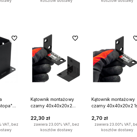
ostawy
kosztów dostawy
kosztów dostawy
yka
Do koszyka
Do koszyka
Do ulubionych
Do ulubionych
Do
a
Kątownik montażowy
Kątownik montażowy
stopa"
czarny 40x40x20x2
czarny 40x40x20x2 1s
zdobna
10szt.
22,30 zł
2,70 zł
% VAT, bez
zawiera 23.00% VAT, bez
zawiera 23.00% VAT, b
ostawy
kosztów dostawy
kosztów dostawy