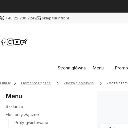
+48 22 230 2249
sklep@lunfix.pl
Strona główna
Menu
Promo
LunFix
Elementy złączne
Złącza ciesielskie
Złącza czar
Menu
Szklarnie
Elementy złączne
Pręty gwintowane