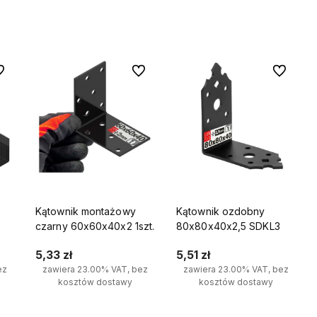
Do koszyka
Do koszyka
 ulubionych
Do ulubionych
Do ulubio
Kątownik montażowy
Kątownik ozdobny
czarny 60x60x40x2 1szt.
80x80x40x2,5 SDKL3
5,33 zł
5,51 zł
ez
zawiera 23.00% VAT, bez
zawiera 23.00% VAT, bez
kosztów dostawy
kosztów dostawy
tępne są
ożesz
Do koszyka
Do koszyka