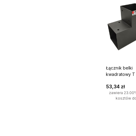
Łącznik belki
kwadratowy 
wspornik do k
53,34 zł
końce
zawiera 23.00
kosztów d
Do kosz