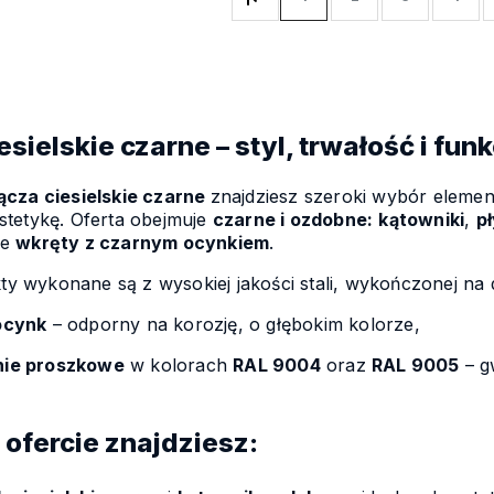
esielskie czarne – styl, trwałość i fu
ącza ciesielskie czarne
znajdziesz szeroki wybór eleme
estetykę. Oferta obejmuje
czarne i ozdobne:
kątowniki
,
p
że
wkręty z czarnym ocynkiem
.
y wykonane są z wysokiej jakości stali, wykończonej na
ocynk
– odporny na korozję, o głębokim kolorze,
ie proszkowe
w kolorach
RAL 9004
oraz
RAL 9005
– g
 ofercie znajdziesz: