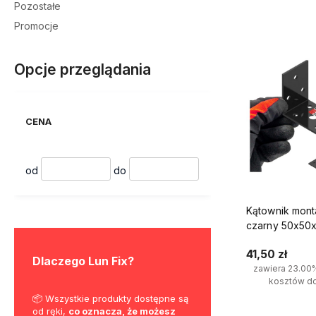
Pozostałe
Do kosz
Promocje
Opcje przeglądania
CENA
od
do
Kątownik mon
czarny 50x50
10szt.
41,50 zł
Dlaczego Lun Fix?
zawiera 23.00
kosztów d
od 2018
📦 Wszystkie produkty dostępne są
🚚Oferujemy darmową dos
lat
od ręki,
co oznacza, że możesz
produktów mało i średnio-
Do kosz