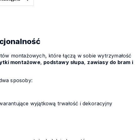
nkcjonalność
ntów montażowych, które łączą w sobie wytrzymałość
łytki montażowe
,
podstawy słupa
,
zawiasy do bram i
 dwa sposoby:
warantujące wyjątkową trwałość i dekoracyjny