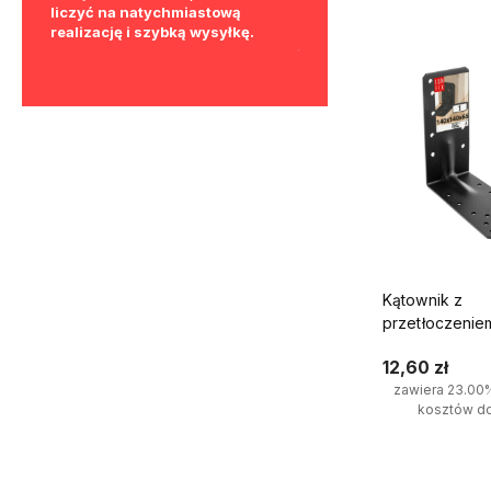
aniu
liczyć na natychmiastową
gabarytowych już od 300 zł
la
realizację i szybką wysyłkę.
ukrytych kosztów, bez z
firm.
formalności.
Kątownik z
przetłoczenie
140x140x65x2 
12,60 zł
zawiera 23.00
kosztów d
Do kosz