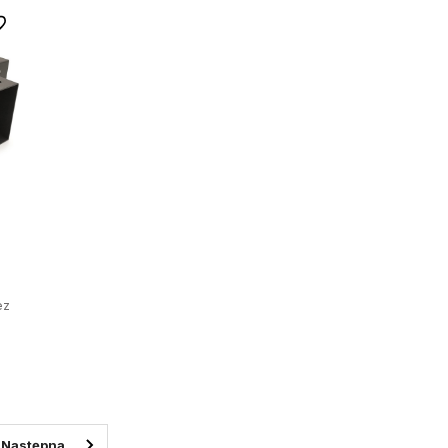
 ulubionych
do
ez