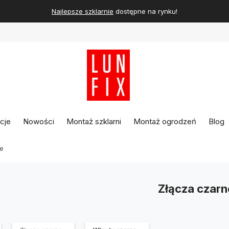
Najlepsze szklarnie
dostępne na rynku!
cje
Nowości
Montaż szklarni
Montaż ogrodzeń
Blog
ne
Złącza czarn