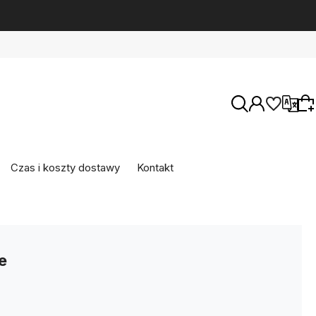
Wersje językowe
Czas i koszty dostawy
Kontakt
Wybierz coś dla siebie z naszej aktualnej
oferty lub zaloguj się, aby przywrócić dodane
Waluty
produkty do listy z poprzedniej sesji.
e