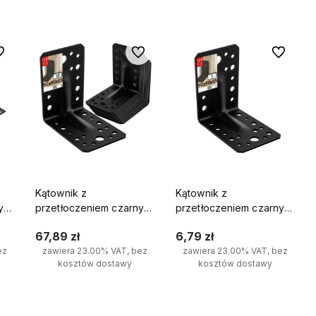
ą
kę.
 ulubionych
Do ulubionych
Do ulubio
Kątownik z
Kątownik z
y
przetłoczeniem czarny
przetłoczeniem czarny
90x90x65x2 10szt.
90x90x65x2 1szt.
67,89 zł
6,79 zł
ez
zawiera 23.00% VAT, bez
zawiera 23.00% VAT, bez
kosztów dostawy
kosztów dostawy
Do koszyka
Do koszyka