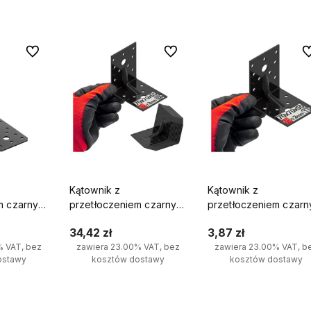
— bez
doświadczenia w dostarczaniu
liczyć na natychmiastow
będnych
sprawdzonych rozwiązań dla
realizację i szybką wysył
klientów indywidualnych i firm.
Do ulubionych
Do ulubionych
Do
Kątownik z
Kątownik z
m czarny
przetłoczeniem czarny
przetłoczeniem czarn
1szt.
70x70x55x2 10szt.
70x70x55x2 1szt.
34,42 zł
3,87 zł
% VAT, bez
zawiera 23.00% VAT, bez
zawiera 23.00% VAT, b
ostawy
kosztów dostawy
kosztów dostawy
yka
Do koszyka
Do koszyka