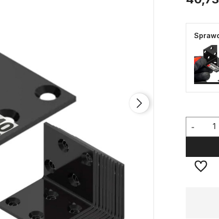
Sprawd
-
Dostępność:
duża ilość