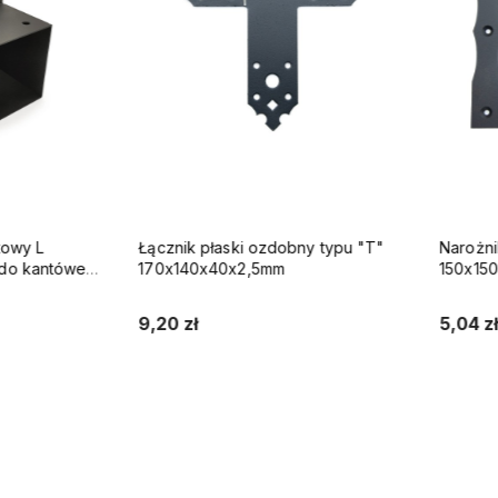
y L
Łącznik płaski ozdobny typu "T"
Narożnik 
 kantówek
170x140x40x2,5mm
150x150x25
9,20 zł
5,04 zł
Do koszyka