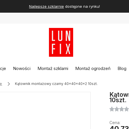
Najlepsze szklarnie
dostępne na rynku!
cje
Nowości
Montaż szklarni
Montaż ogrodzeń
Blog
ne
Kątownik montażowy czarny 40x40x40x2 10szt.
Kątow
10szt.
Cena:
40,73