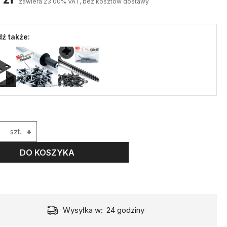
zawiera 23.00% VAT, bez kosztów dostawy
ź także:
szt.
+
DO KOSZYKA
Wysyłka w:
24 godziny