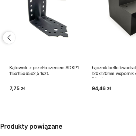
Kątownik z przetłoczeniem SDKP1
Łącznik belki kwadratow
115x115x65x2,5 1szt.
120x120mm wspornik do
2 końce
7,75 zł
94,46 zł
Do koszyka
Do koszyka
Produkty powiązane