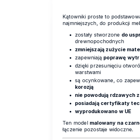
Kątowniki proste to podstawowa
najmniejszych, do produkcji m
zostały stworzone
do usp
drewnopochodnych
zmniejszają zużycie mate
zapewniają
poprawę wytr
dzięki przesunięciu otw
warstwami
są ocynkowane, co zapew
korozją
nie powodują rdzawych 
posiadają certyfikaty te
wyprodukowano w UE
Ten model
malowany na czarn
łączenie pozostaje widoczne.