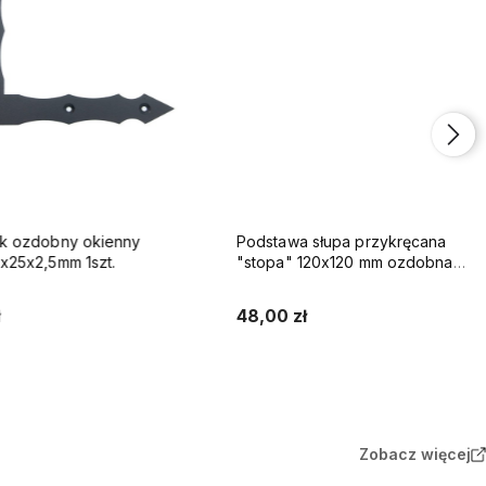
ozdobny okienny
Podstawa słupa przykręcana
x2,5mm 1szt.
"stopa" 120x120 mm ozdobna
czarna
48,00 zł
Do koszyka
Do koszyka
Zobacz więcej