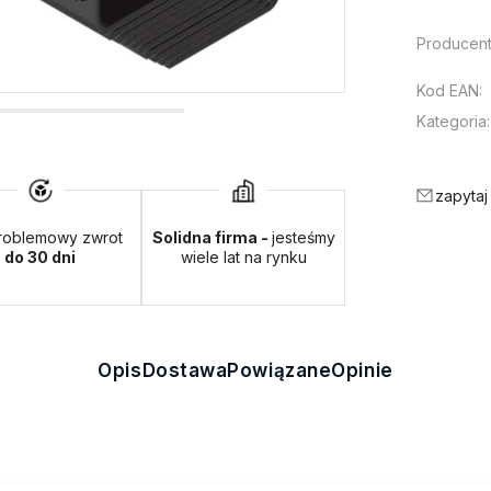
Producent
Kod EAN:
Kategoria:
zapytaj
roblemowy zwrot
Solidna firma -
jesteśmy
do 30 dni
wiele lat na rynku
Opis
Dostawa
Powiązane
Opinie