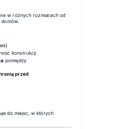
ępne w różnych rozmiarach od
e domów.
dek)
lność konstrukcji
na
pomiędzy
hronią przed
uje do miejsc, w których