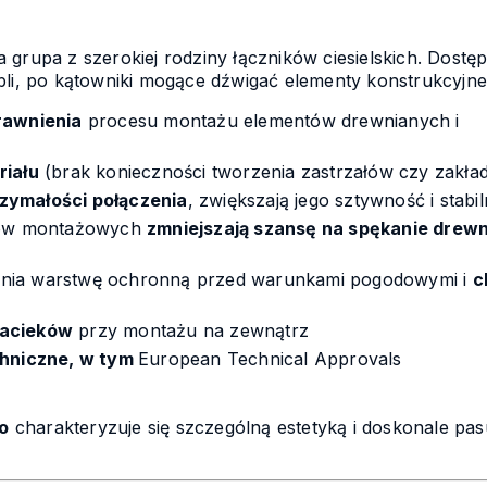
 grupa z szerokiej rodziny łączników ciesielskich. Dost
ebli, po kątowniki mogące dźwigać elementy konstrukcyjn
rawnienia
procesu montażu elementów drewnianych i
riału
(brak konieczności tworzenia zastrzałów czy zakła
zymałości połączenia
, zwiększają jego sztywność i stabi
orów montażowych
zmniejszają szansę na spękanie drew
nia warstwę ochronną przed warunkami pogodowymi i
c
zacieków
przy montażu na zewnątrz
chniczne, w tym
European Technical Approvals
o
charakteryzuje się szczególną estetyką i doskonale pas