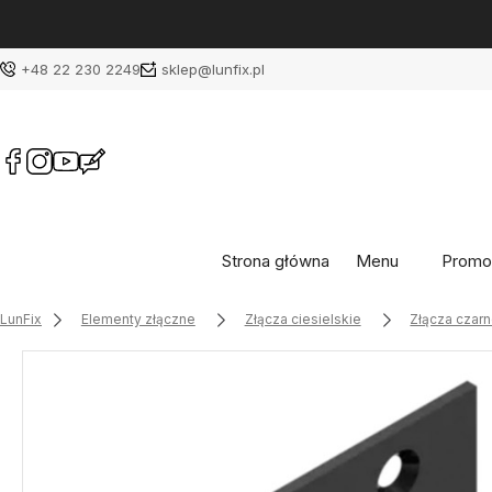
+48 22 230 2249
sklep@lunfix.pl
Strona główna
Menu
Promo
LunFix
Elementy złączne
Złącza ciesielskie
Złącza czar