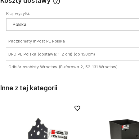
Koszty dostawy
Kraj wysyłki:
Cena nie zawiera ewentualnych
kosztów płatności
Paczkomaty InPost PL Polska
DPD PL Polska (dostawa: 1-2 dni)
(do 150cm)
Odbiór osobisty Wrocław
(Buforowa 2, 52-131 Wrocław)
Inne z tej kategorii
onych
onych
Do ulubionych
Do ulubionych