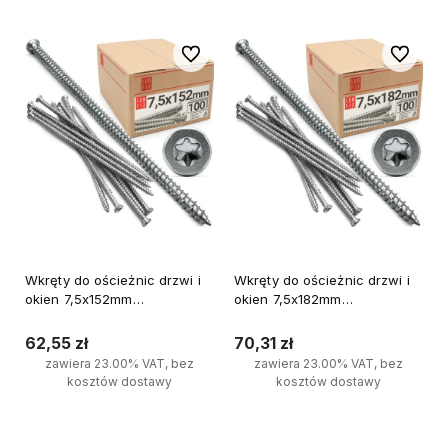
Do ulubionych
Do ulubi
Wkręty do ościeżnic drzwi i
Wkręty do ościeżnic drzwi i
okien 7,5x152mm
okien 7,5x182mm
ocynkowane 100szt.
ocynkowane 100szt.
62,55 zł
70,31 zł
zawiera 23.00% VAT, bez
zawiera 23.00% VAT, bez
kosztów dostawy
kosztów dostawy
Do koszyka
Do koszyka