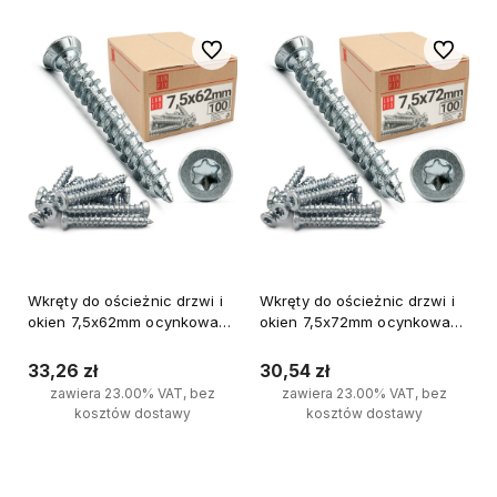
Do ulubionych
Do ulubi
Wkręty do ościeżnic drzwi i
Wkręty do ościeżnic drzwi i
okien 7,5x62mm ocynkowane
okien 7,5x72mm ocynkowane
100szt.
100szt.
33,26 zł
30,54 zł
zawiera 23.00% VAT, bez
zawiera 23.00% VAT, bez
kosztów dostawy
kosztów dostawy
Do koszyka
Do koszyka