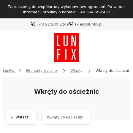
szamy do współpracy wykonawców ogrodzeń. Po więcej
informacji prosimy o kontakt: +48 534 699 452
+48 22 230 2249
sklep@lunfix.pl
LunFix
Elementy złączne
Wkręty
Wkręty do ościeżnic
Wkręty do ościeżnic
Wstecz
Wkręty do ościeżnic