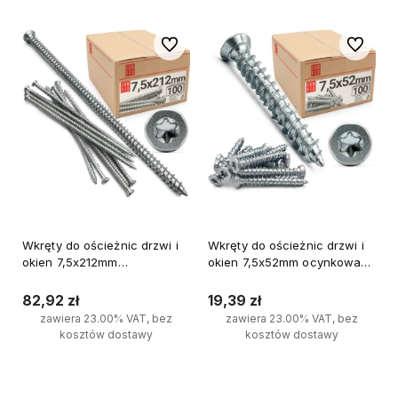
Do ulubionych
Do ulubi
Wkręty do ościeżnic drzwi i
Wkręty do ościeżnic drzwi i
okien 7,5x212mm
okien 7,5x52mm ocynkowane
ocynkowane 100szt.
100szt.
82,92 zł
19,39 zł
zawiera 23.00% VAT, bez
zawiera 23.00% VAT, bez
kosztów dostawy
kosztów dostawy
Do koszyka
Do koszyka