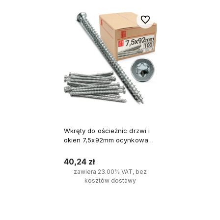
Do ulubionych
Wkręty do ościeżnic drzwi i
okien 7,5x92mm ocynkowane
100szt.
40,24 zł
zawiera 23.00% VAT, bez
kosztów dostawy
Do koszyka