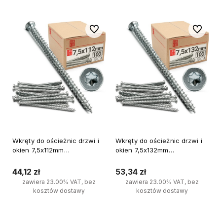
Do ulubionych
Do ulubi
Wkręty do ościeżnic drzwi i
Wkręty do ościeżnic drzwi i
okien 7,5x112mm
okien 7,5x132mm
ocynkowane 100szt.
ocynkowane 100szt.
44,12 zł
53,34 zł
zawiera 23.00% VAT, bez
zawiera 23.00% VAT, bez
kosztów dostawy
kosztów dostawy
Do koszyka
Do koszyka