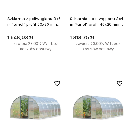
Szklarnia z poliwęglanu 3x6
Szklarnia z poliwęglanu 3x4
m "tunel" profil 20x20 mm
m "tunel" profil 40x20 mm
grubość 3 mm
grubość 6 mm
1 648,03 zł
1 818,75 zł
zawiera 23.00% VAT, bez
zawiera 23.00% VAT, bez
kosztów dostawy
kosztów dostawy
Do koszyka
Do koszyka
Do ulubionych
Do ulubi