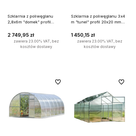
Szklarnia z poliwęglanu
Szklarnia z poliwęglanu 3x4
2,8x6m "domek" profil
m "tunel" profil 20x20 mm
20x40mm grubość 4mm
grubość 4 mm
2 749,95 zł
1 450,15 zł
zawiera 23.00% VAT, bez
zawiera 23.00% VAT, bez
kosztów dostawy
kosztów dostawy
Do koszyka
Do koszyka
Do ulubionych
Do ulubi