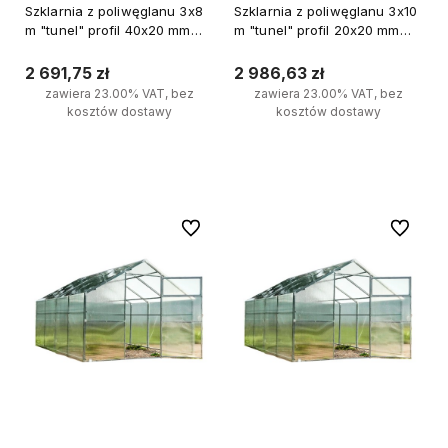
Szklarnia z poliwęglanu 3x8
Szklarnia z poliwęglanu 3x10
m "tunel" profil 40x20 mm
m "tunel" profil 20x20 mm
grubość 6 mm
grubość 6 mm
2 691,75 zł
2 986,63 zł
zawiera 23.00% VAT, bez
zawiera 23.00% VAT, bez
kosztów dostawy
kosztów dostawy
Do koszyka
Do koszyka
Do ulubionych
Do ulubi