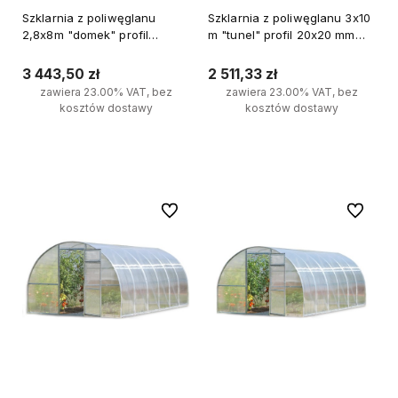
Szklarnia z poliwęglanu
Szklarnia z poliwęglanu 3x10
2,8x8m "domek" profil
m "tunel" profil 20x20 mm
20x40mm grubość 4mm
grubość 4 mm
3 443,50 zł
2 511,33 zł
zawiera 23.00% VAT, bez
zawiera 23.00% VAT, bez
kosztów dostawy
kosztów dostawy
Do koszyka
Do koszyka
Do ulubionych
Do ulubi