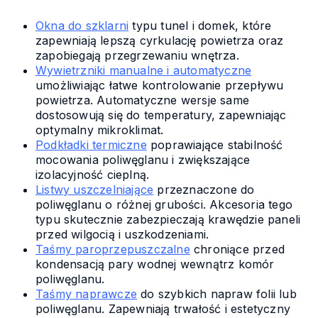
Okna do szklarni
typu tunel i domek, które
zapewniają lepszą cyrkulację powietrza oraz
zapobiegają przegrzewaniu wnętrza.
Wywietrzniki manualne i automatyczne
umożliwiając łatwe kontrolowanie przepływu
powietrza. Automatyczne wersje same
dostosowują się do temperatury, zapewniając
optymalny mikroklimat.
Podkładki termiczne
poprawiające stabilność
mocowania poliwęglanu i zwiększające
izolacyjność cieplną.
Listwy uszczelniające
przeznaczone do
poliwęglanu o różnej grubości. Akcesoria tego
typu skutecznie zabezpieczają krawędzie paneli
przed wilgocią i uszkodzeniami.
Taśmy paroprzepuszczalne
chroniące przed
kondensacją pary wodnej wewnątrz komór
poliwęglanu.
Taśmy naprawcze
do szybkich napraw folii lub
poliwęglanu. Zapewniają trwałość i estetyczny