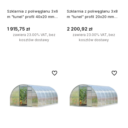
Szklarnia z poliwęglanu 3x6
Szklarnia z poliwęglanu 3x8
m "tunel" profil 40x20 mm
m "tunel" profil 20x20 mm
grubość 4 mm
grubość 3 mm
1 915,75 zł
2 200,92 zł
zawiera 23.00% VAT, bez
zawiera 23.00% VAT, bez
kosztów dostawy
kosztów dostawy
Do koszyka
Do koszyka
Do ulubionych
Do ulubi