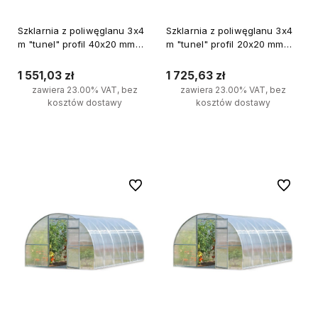
Szklarnia z poliwęglanu 3x4
Szklarnia z poliwęglanu 3x4
m "tunel" profil 40x20 mm
m "tunel" profil 20x20 mm
grubość 4 mm
grubość 6 mm
1 551,03 zł
1 725,63 zł
zawiera 23.00% VAT, bez
zawiera 23.00% VAT, bez
kosztów dostawy
kosztów dostawy
Do koszyka
Do koszyka
Do ulubionych
Do ulubi