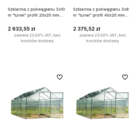
Szklarnia z poliwęglanu 3x10
Szklarnia z poliwęglanu 3x8
m "tunel" profil 20x20 mm
m "tunel" profil 40x20 mm
grubość 3 mm
grubość 4 mm
2 633,55 zł
2 375,52 zł
zawiera 23.00% VAT, bez
zawiera 23.00% VAT, bez
kosztów dostawy
kosztów dostawy
Do koszyka
Do koszyka
Do ulubionych
Do ulubi