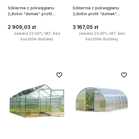
Szklarnia z poliwęglanu
Szklarnia z poliwęglanu
2,8x4m "domek" profil
2,8x6m profil "domek"
20x40mm grubość 6mm
20x40mm grubość 6mm
2 909,03 zł
3 167,05 zł
zawiera 23.00% VAT, bez
zawiera 23.00% VAT, bez
kosztów dostawy
kosztów dostawy
Do koszyka
Do koszyka
Do ulubionych
Do ulubi