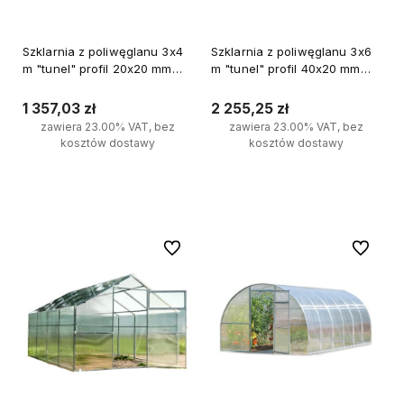
Szklarnia z poliwęglanu 3x4
Szklarnia z poliwęglanu 3x6
m "tunel" profil 20x20 mm
m "tunel" profil 40x20 mm
grubość 3 mm
grubość 6 mm
1 357,03 zł
2 255,25 zł
zawiera 23.00% VAT, bez
zawiera 23.00% VAT, bez
kosztów dostawy
kosztów dostawy
Do koszyka
Do koszyka
Do ulubionych
Do ulubi