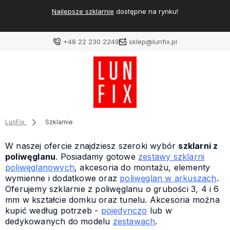
Najlepsze szklarnie
dostępne na rynku!
+48 22 230 2249
sklep@lunfix.pl
LunFix
Szklarnie
W naszej ofercie znajdziesz szeroki wybór
szklarni z
poliwęglanu
. Posiadamy gotowe
zestawy szklarni
poliwęglanowych
, akcesoria do montażu, elementy
wymienne i dodatkowe oraz
poliwęglan w arkuszach
.
Oferujemy szklarnie z poliwęglanu o grubości 3, 4 i 6
mm w kształcie domku oraz tunelu. Akcesoria można
kupić według potrzeb -
pojedynczo
lub w
dedykowanych do modelu
zestawach
.