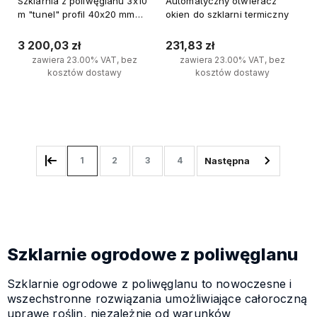
Szklarnia z poliwęglanu 3x10
Automatyczny otwieracz
m "tunel" profil 40x20 mm
okien do szklarni termiczny
grubość 6 mm
3 200,03 zł
231,83 zł
zawiera 23.00% VAT, bez
zawiera 23.00% VAT, bez
kosztów dostawy
kosztów dostawy
Do koszyka
Do koszyka
1
2
3
4
Szklarnie ogrodowe z poliwęglanu
Szklarnie ogrodowe z poliwęglanu to nowoczesne i
wszechstronne rozwiązania umożliwiające całoroczną
uprawę roślin, niezależnie od warunków