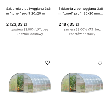
Szklarnia z poliwęglanu 3x6
Szklarnia z poliwęglanu 3x8
m "tunel" profil 20x20 mm
m "tunel" profil 20x20 mm
grubość 6 mm
grubość 4 mm
2 123,33 zł
2 187,35 zł
zawiera 23.00% VAT, bez
zawiera 23.00% VAT, bez
kosztów dostawy
kosztów dostawy
Do koszyka
Do koszyka
Do ulubionych
Do ulubi