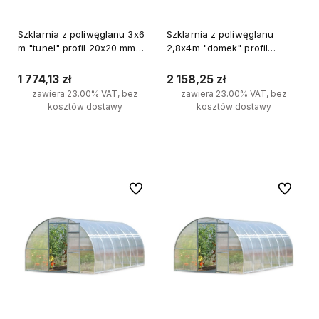
Szklarnia z poliwęglanu 3x6
Szklarnia z poliwęglanu
m "tunel" profil 20x20 mm
2,8x4m "domek" profil
grubość 4 mm
20x40mm grubość 4mm
1 774,13 zł
2 158,25 zł
zawiera 23.00% VAT, bez
zawiera 23.00% VAT, bez
kosztów dostawy
kosztów dostawy
Do koszyka
Do koszyka
Do ulubionych
Do ulubi