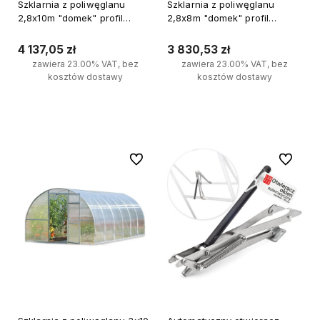
Szklarnia z poliwęglanu
Szklarnia z poliwęglanu
2,8x10m "domek" profil
2,8x8m "domek" profil
20x40mm grubość 4mm
20x40mm grubość 6mm
4 137,05 zł
3 830,53 zł
zawiera 23.00% VAT, bez
zawiera 23.00% VAT, bez
kosztów dostawy
kosztów dostawy
Do koszyka
Do koszyka
Do ulubionych
Do ulubi