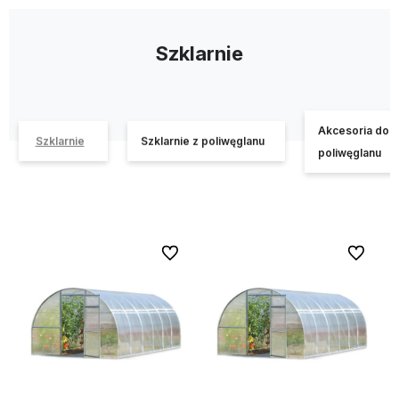
Szklarnie
Akcesoria do sz
Szklarnie
Szklarnie z poliwęglanu
poliwęglanu
Do ulubionych
Do ulubi