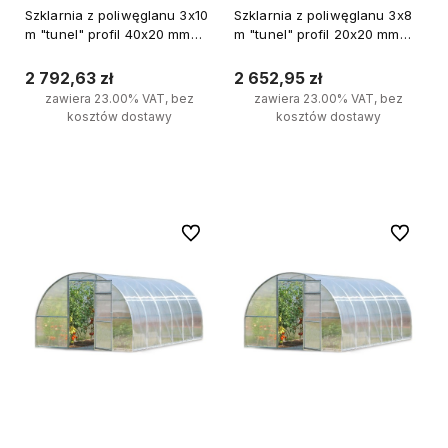
Szklarnia z poliwęglanu 3x10
Szklarnia z poliwęglanu 3x8
m "tunel" profil 40x20 mm
m "tunel" profil 20x20 mm
grubość 4 mm
grubość 6 mm
2 792,63 zł
2 652,95 zł
zawiera 23.00% VAT, bez
zawiera 23.00% VAT, bez
kosztów dostawy
kosztów dostawy
Do koszyka
Do koszyka
Do ulubionych
Do ulubi