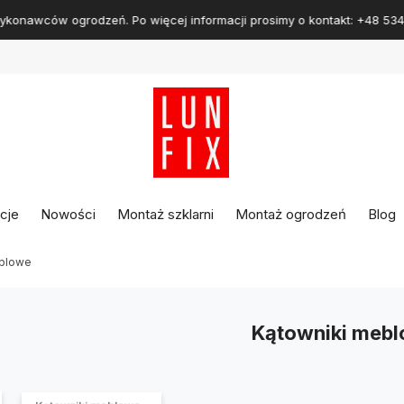
Najlepsze szklarnie
dostępne na rynku!
cje
Nowości
Montaż szklarni
Montaż ogrodzeń
Blog
eblowe
Kątowniki meb