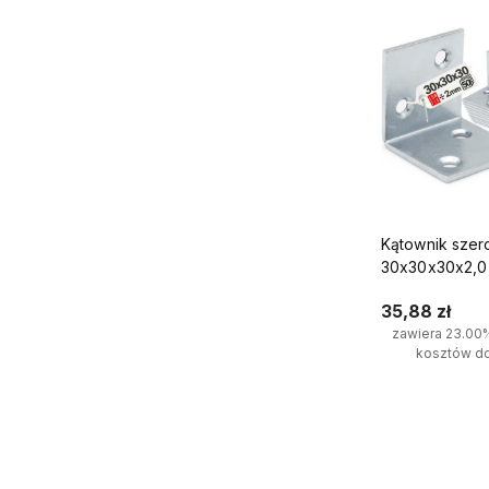
Kątownik szer
30x30x30x2,0 
35,88 zł
zawiera 23.00
kosztów d
Do kosz