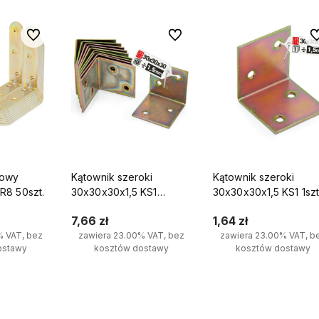
Do ulubionych
Do ulubionych
Do
lowy
Kątownik szeroki
Kątownik szeroki
R8 50szt.
30x30x30x1,5 KS1
30x30x30x1,5 KS1 1szt
(10szt.)
7,66 zł
1,64 zł
% VAT, bez
zawiera 23.00% VAT, bez
zawiera 23.00% VAT, b
ostawy
kosztów dostawy
kosztów dostawy
yka
Do koszyka
Do koszyka