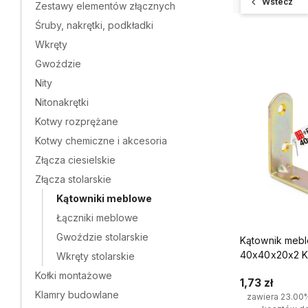
Wstecz
Zestawy elementów złącznych
Śruby, nakrętki, podkładki
Wkręty
Gwoździe
Nity
Nitonakrętki
Kotwy rozprężane
Kotwy chemiczne i akcesoria
Złącza ciesielskie
Złącza stolarskie
Kątowniki meblowe
Łączniki meblowe
Gwoździe stolarskie
Kątownik meb
40x40x20x2 KR
Wkręty stolarskie
Kołki montażowe
1,73 zł
Klamry budowlane
zawiera 23.00