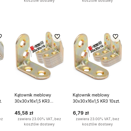
kosztów dostawy
kosztów dostawy
Do koszyka
Do koszyka
 ulubionych
Do ulubionych
Do ulubio
Kątownik meblowy
Kątownik meblowy
.
30x30x16x1,5 KR3
30x30x16x1,5 KR3 10szt.
100szt.
45,58 zł
6,79 zł
ez
zawiera 23.00% VAT, bez
zawiera 23.00% VAT, bez
kosztów dostawy
kosztów dostawy