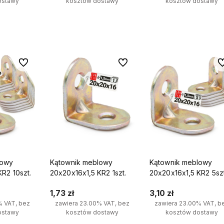
ostawy
kosztów dostawy
kosztów dostawy
yka
Do koszyka
Do koszyka
Do ulubionych
Do ulubionych
Do
lowy
Kątownik meblowy
Kątownik meblowy
R2 10szt.
20x20x16x1,5 KR2 1szt.
20x20x16x1,5 KR2 5szt
1,73 zł
3,10 zł
% VAT, bez
zawiera 23.00% VAT, bez
zawiera 23.00% VAT, b
ostawy
kosztów dostawy
kosztów dostawy