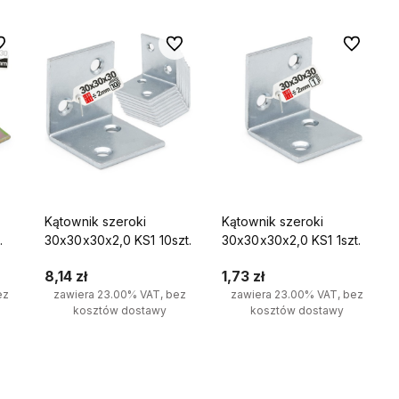
 ulubionych
Do ulubionych
Do ulubio
Kątownik szeroki
Kątownik szeroki
.
30x30x30x2,0 KS1 10szt.
30x30x30x2,0 KS1 1szt.
8,14 zł
1,73 zł
ez
zawiera 23.00% VAT, bez
zawiera 23.00% VAT, bez
kosztów dostawy
kosztów dostawy
Do koszyka
Do koszyka