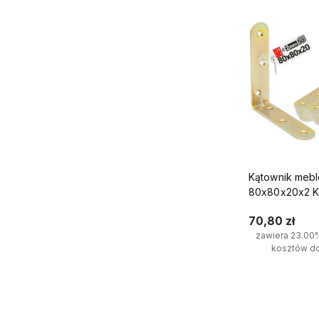
Kątownik meb
80x80x20x2 K
70,80 zł
zawiera 23.00
kosztów d
Do kosz