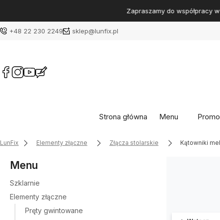
+48 22 230 2249
sklep@lunfix.pl
Strona główna
Menu
Promo
LunFix
Elementy złączne
Złącza stolarskie
Kątowniki m
Menu
Szklarnie
Elementy złączne
Pręty gwintowane