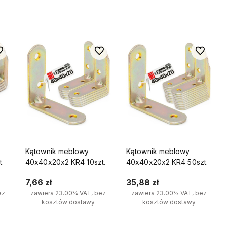
Do koszyka
Do koszyka
 ulubionych
Do ulubionych
Do ulubio
tępne są
ożesz
ą
kę.
Kątownik meblowy
Kątownik meblowy
t.
40x40x20x2 KR4 10szt.
40x40x20x2 KR4 50szt.
7,66 zł
35,88 zł
ez
zawiera 23.00% VAT, bez
zawiera 23.00% VAT, bez
kosztów dostawy
kosztów dostawy
Do koszyka
Do koszyka