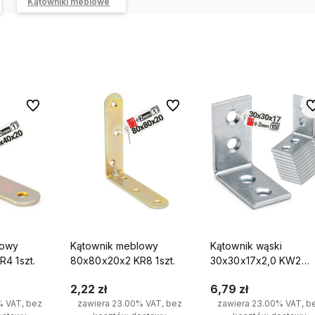
Kątowniki meblowe
Do ulubionych
Do ulubionych
Do
lowy
Kątownik meblowy
Kątownik wąski
4 1szt.
80x80x20x2 KR8 1szt.
30x30x17x2,0 KW2
10szt.
2,22 zł
6,79 zł
% VAT, bez
zawiera 23.00% VAT, bez
zawiera 23.00% VAT, b