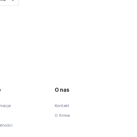
e
O nas
amacje
Kontakt
O firmie
atności