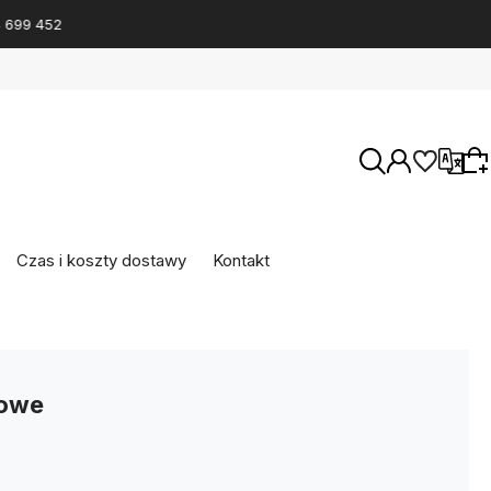
Wersje językowe
Czas i koszty dostawy
Kontakt
Wybierz coś dla siebie z naszej aktualnej
oferty lub zaloguj się, aby przywrócić dodane
Waluty
produkty do listy z poprzedniej sesji.
lowe