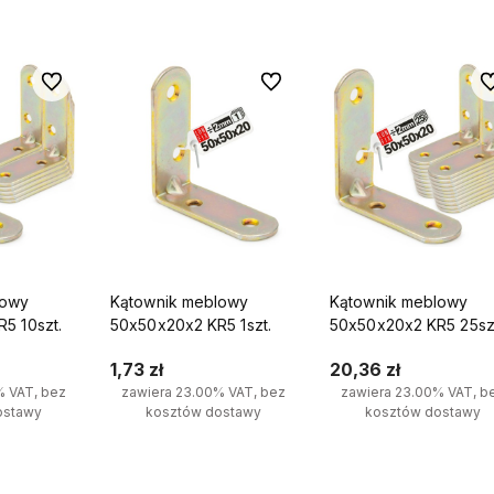
Do ulubionych
Do ulubionych
Do
lowy
Kątownik meblowy
Kątownik meblowy
5 10szt.
50x50x20x2 KR5 1szt.
50x50x20x2 KR5 25sz
1,73 zł
20,36 zł
% VAT, bez
zawiera 23.00% VAT, bez
zawiera 23.00% VAT, b
ostawy
kosztów dostawy
kosztów dostawy
yka
Do koszyka
Do koszyka