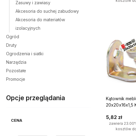
kosztów d
Zasuwy i zawiasy
Akcesoria do suchej zabudowy
Do kosz
Akcesoria do materiałów
izolacyjnych
Ogród
Druty
Ogrodzenia i siatki
Narzędzia
Pozostałe
Promocje
Opcje przeglądania
Kątownik meb
20x20x16x1,5 K
5,82 zł
CENA
zawiera 23.00
kosztów d