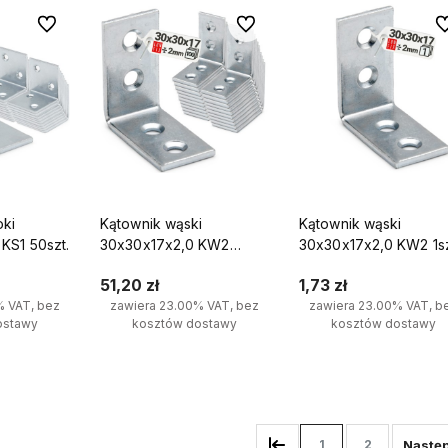
Do ulubionych
Do ulubionych
Do
oki
Kątownik wąski
Kątownik wąski
KS1 50szt.
30x30x17x2,0 KW2
30x30x17x2,0 KW2 1sz
100szt.
51,20 zł
1,73 zł
% VAT, bez
zawiera 23.00% VAT, bez
zawiera 23.00% VAT, b
ostawy
kosztów dostawy
kosztów dostawy
yka
Do koszyka
Do koszyka
1
2