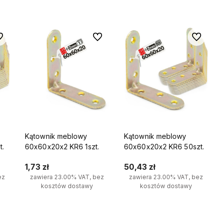
 ulubionych
Do ulubionych
Do ulubio
Kątownik meblowy
Kątownik meblowy
t.
60x60x20x2 KR6 1szt.
60x60x20x2 KR6 50szt.
1,73 zł
50,43 zł
ez
zawiera 23.00% VAT, bez
zawiera 23.00% VAT, bez
kosztów dostawy
kosztów dostawy
Do koszyka
Do koszyka