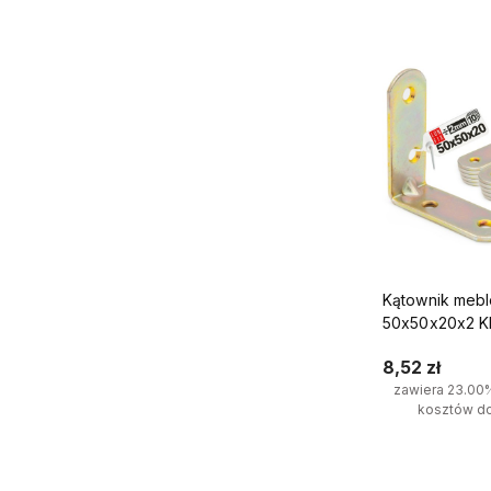
Kątownik meb
50x50x20x2 KR
8,52 zł
zawiera 23.00
kosztów d
Do kosz