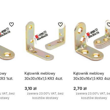
yka
Do koszyka
Do koszyka
Do ulubionych
Do ulubionych
Do
tawę
🛠️ Działamy nieprzerwanie od 2018
📦 Wszystkie produkty dos
roku
— mamy za sobą wiele lat
od ręki,
co oznacza, że m
— bez
doświadczenia w dostarczaniu
liczyć na natychmiastow
będnych
sprawdzonych rozwiązań dla
realizację i szybką wysył
klientów indywidualnych i firm.
lowy
Kątownik meblowy
Kątownik meblowy
R3 1szt.
30x30x16x1,5 KR3 4szt.
30x30x16x1,5 KR3 4sz
3,10 zł
2,70 zł
% VAT, bez
zawiera 23.00% VAT, bez
zawiera 23.00% VAT, b
ostawy
kosztów dostawy
kosztów dostawy
yka
Do koszyka
Do koszyka