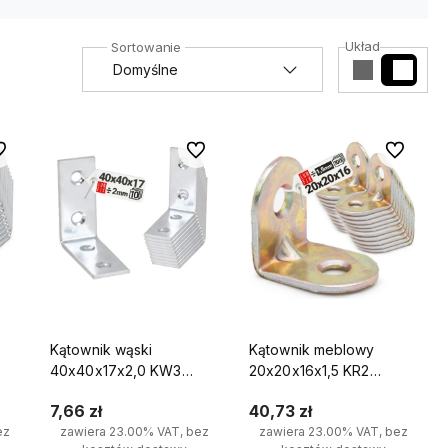
Układ
 ulubionych
Do ulubionych
Do ulubio
Kątownik wąski
Kątownik meblowy
40x40x17x2,0 KW3
20x20x16x1,5 KR2
10szt.
100szt.
7,66 zł
40,73 zł
ez
zawiera 23.00% VAT, bez
zawiera 23.00% VAT, bez