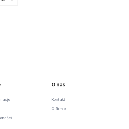
e
O nas
amacje
Kontakt
O firmie
atności