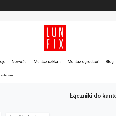
Najlepsze szklarnie
dostępne na rynku!
cje
Nowości
Montaż szklarni
Montaż ogrodzeń
Blog
 kantówek
Łączniki do kan