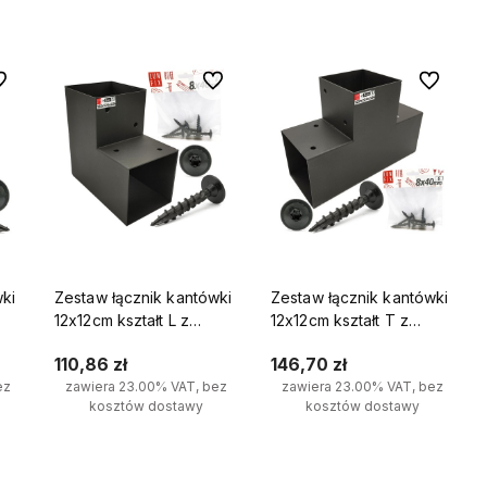
kę.
 ulubionych
Do ulubionych
Do ulubio
wki
Zestaw łącznik kantówki
Zestaw łącznik kantówki
12x12cm kształt L z
12x12cm kształt T z
wkrętami 8x40 mm
wkrętami 8x40 mm
110,86 zł
146,70 zł
ez
zawiera 23.00% VAT, bez
zawiera 23.00% VAT, bez
kosztów dostawy
kosztów dostawy
Do koszyka
Do koszyka