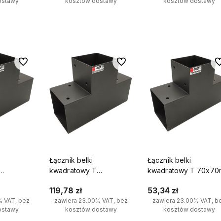
ostawy
kosztów dostawy
kosztów dostawy
yka
Do koszyka
Do koszyka
Do ulubionych
Do ulubionych
Do
Łącznik belki
Łącznik belki
kwadratowy T
kwadratowy T 70x7
pornik do
120x120mm wspornik do
wspornik do kantówe
119,78 zł
53,34 zł
ońce
kantówek 3 końce
końce
% VAT, bez
zawiera 23.00% VAT, bez
zawiera 23.00% VAT, b
ostawy
kosztów dostawy
kosztów dostawy