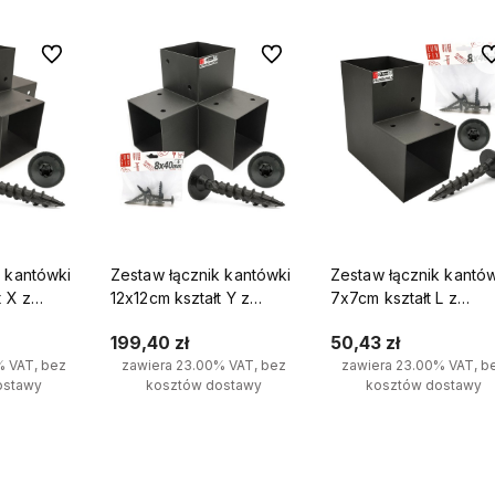
Do ulubionych
Do ulubionych
Do
k kantówki
Zestaw łącznik kantówki
Zestaw łącznik kantó
t X z
12x12cm kształt Y z
7x7cm kształt L z
0 mm
wkrętami 8x40 mm
wkrętami 8x40 mm
199,40 zł
50,43 zł
% VAT, bez
zawiera 23.00% VAT, bez
zawiera 23.00% VAT, b
ostawy
kosztów dostawy
kosztów dostawy
yka
Do koszyka
Do koszyka