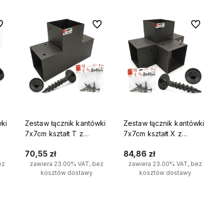
 ulubionych
Do ulubionych
Do ulubio
wki
Zestaw łącznik kantówki
Zestaw łącznik kantówki
7x7cm kształt T z
7x7cm kształt X z
wkrętami 8x40 mm
wkrętami 8x40 mm
70,55 zł
84,86 zł
ez
zawiera 23.00% VAT, bez
zawiera 23.00% VAT, bez
kosztów dostawy
kosztów dostawy
Do koszyka
Do koszyka