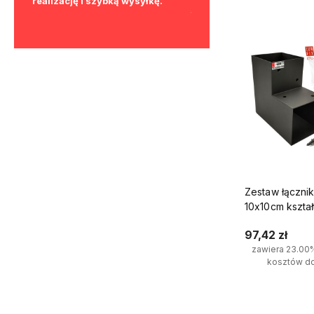
la
realizację i szybką wysyłkę.
ukrytych kosztów, bez z
firm.
formalności.
Zestaw łączni
10x10cm kształ
wkrętami 8x4
97,42 zł
zawiera 23.00
kosztów d
Do kosz