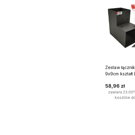
Zestaw łączni
9x9cm kształt 
wkrętami 8x4
58,96 zł
zawiera 23.00
kosztów d
Do kosz