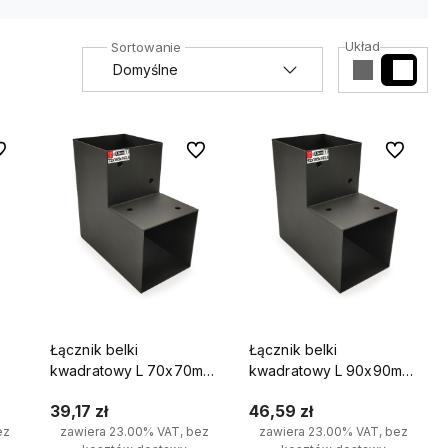
Układ
 ulubionych
Do ulubionych
Do ulubio
Łącznik belki
Łącznik belki
kwadratowy L 70x70mm
kwadratowy L 90x90mm
do
wspornik do kantówek 2
wspornik do kantówek 2
39,17 zł
46,59 zł
końce
końce
ez
zawiera 23.00% VAT, bez
zawiera 23.00% VAT, bez