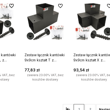
Do ulubionych
Do ulubionych
Do
k kantówki
Zestaw łącznik kantówki
Zestaw łącznik kantó
L z
9x9cm kształt T z
9x9cm kształt X z
0 mm
wkrętami 8x40 mm
wkrętami 8x40 mm
77,83 zł
93,54 zł
% VAT, bez
zawiera 23.00% VAT, bez
zawiera 23.00% VAT, b
ostawy
kosztów dostawy
kosztów dostawy
yka
Do koszyka
Do koszyka
1
2