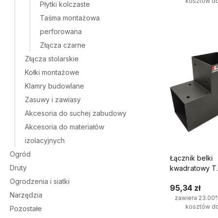
kosztów d
Płytki kolczaste
Taśma montażowa
Do kosz
perforowana
Złącza czarne
Złącza stolarskie
Kołki montażowe
Klamry budowlane
Zasuwy i zawiasy
Akcesoria do suchej zabudowy
Akcesoria do materiałów
izolacyjnych
Ogród
Łącznik belki
Druty
kwadratowy T
100x100mm ws
Ogrodzenia i siatki
95,34 zł
kantówek 3 k
Narzędzia
zawiera 23.00
kosztów d
Pozostałe