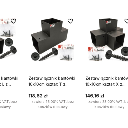
będnych
sprawdzonych rozwiązań dla
realizację i szybką wysył
klientów indywidualnych i firm.
Do ulubionych
Do ulubionych
Do
k kantówki
Zestaw łącznik kantówki
Zestaw łącznik kantó
t L z
10x10cm kształt T z
10x10cm kształt X z
0 mm
wkrętami 8x40 mm
wkrętami 8x40 mm
118,62 zł
146,16 zł
% VAT, bez
zawiera 23.00% VAT, bez
zawiera 23.00% VAT, b
ostawy
kosztów dostawy
kosztów dostawy
yka
Do koszyka
Do koszyka