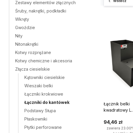
Wstecz
Zestawy elementów złącznych
Śruby, nakrętki, podkładki
Wkręty
Gwoździe
Nity
Nitonakrętki
Kotwy rozprężane
Kotwy chemiczne i akcesoria
Złącza ciesielskie
Kątowniki ciesielskie
Wieszaki belki
Łączniki krokwiowe
Łączniki do kantówek
Łącznik belki
kwadratowy L
Podstawy Słupa
120x120mm ws
Płaskowniki
94,46 zł
kantówek 2 k
Płytki perforowane
zawiera 23.00