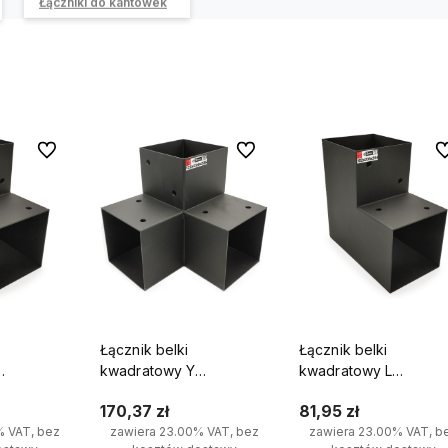
Łączniki do kantówek
Do ulubionych
Do ulubionych
Do
Łącznik belki
Łącznik belki
kwadratowy Y
kwadratowy L
pornik do
120x120mm wspornik do
100x100mm wspornik 
170,37 zł
81,95 zł
ońce
kantówek 3 końce
kantówek 2 końce
% VAT, bez
zawiera 23.00% VAT, bez
zawiera 23.00% VAT, b