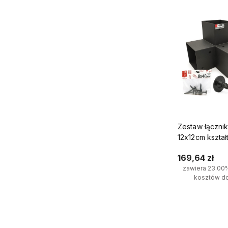
Zestaw łączni
12x12cm kształ
wkrętami 8x4
169,64 zł
zawiera 23.00
kosztów d
Do kosz