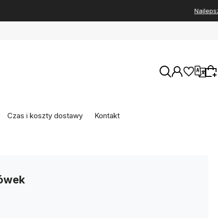
Wersje językowe
Czas i koszty dostawy
Kontakt
Wybierz coś dla siebie z naszej aktualnej
oferty lub zaloguj się, aby przywrócić dodane
Waluty
produkty do listy z poprzedniej sesji.
tówek