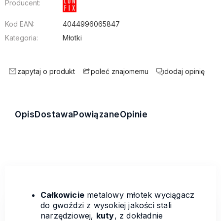
Producent:
Kod EAN:
4044996065847
Kategoria:
Młotki
zapytaj o produkt
dodaj opinię
poleć znajomemu
Opis
Dostawa
Powiązane
Opinie
Całkowicie
metalowy młotek wyciągacz
do gwoździ z wysokiej jakości stali
narzędziowej,
kuty
, z dokładnie