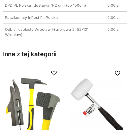
DPD PL Polska (dostawa: 1-2 dni)
(do 150cm)
0,00 zł
Paczkomaty InPost PL Polska
0,00 zł
Odbiór osobisty Wrocław
(Buforowa 2, 52-131
0,00 zł
Wrocław)
Inne z tej kategorii
bionych
bionych
Do ulubionych
Do ulubionych
Do ulubi
Do ulubi