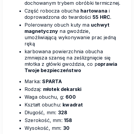
dochowanym trybem obróbki termicznej.
Część robocza obucha
hartowana
i
doprowadzona do twardości
55 HRC
.
Polerowany obuch kuty ma
uchwyt
magnetyczny
na gwoździe,
umożliwiającą wykonywanie prac jedną
ręką
karbowana powierzchnia obucha
zmniejsza szansę na ześlizgnięcie się
młotka z główki gwoździa, co p
oprawia
Twoje bezpieczeństwo
Marka:
SPARTA
Rodzaj:
młotek dekarski
Waga obuchu, g:
600
Kształt obuchu:
kwadrat
Długość, mm:
328
Szerokość, mm:
158
Wysokość, mm:
30