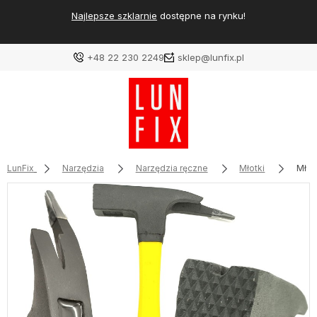
Najlepsze szklarnie
dostępne na rynku!
+48 22 230 2249
sklep@lunfix.pl
LunFix
Narzędzia
Narzędzia ręczne
Młotki
Młot