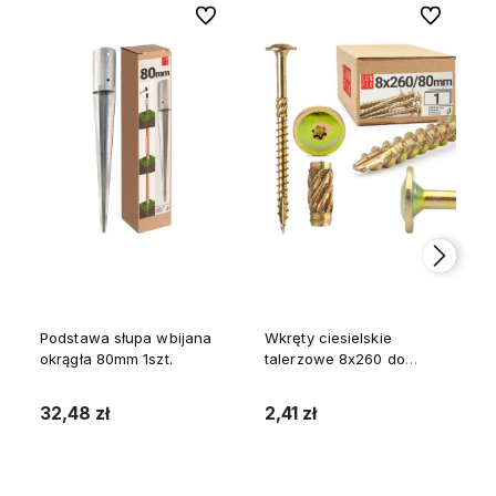
Do ulubionych
Do ulubion
Podstawa słupa wbijana
Wkręty ciesielskie
okrągła 80mm 1szt.
talerzowe 8x260 do
drewna WKCP 1szt.
32,48 zł
2,41 zł
Do koszyka
Do koszyka