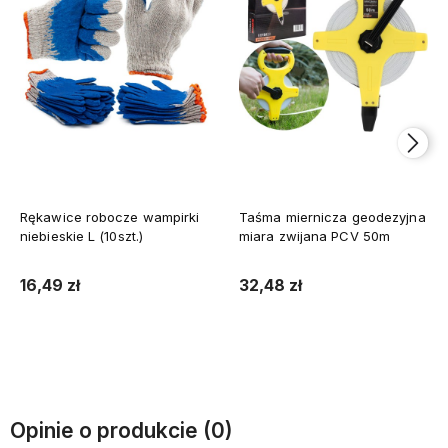
Rękawice robocze wampirki
Taśma miernicza geodezyjna
niebieskie L (10szt.)
miara zwijana PCV 50m
16,49 zł
32,48 zł
Do koszyka
Do koszyka
Opinie o produkcie (0)