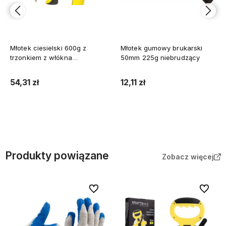
Młotek ciesielski 600g z
Młotek gumowy brukarski
trzonkiem z włókna
50mm 225g niebrudzący
szklanego i uchwytem
magnetycznym
54,31 zł
12,11 zł
Do koszyka
Do koszyka
Produkty powiązane
Zobacz więcej
Do ulubionych
Do ulubi