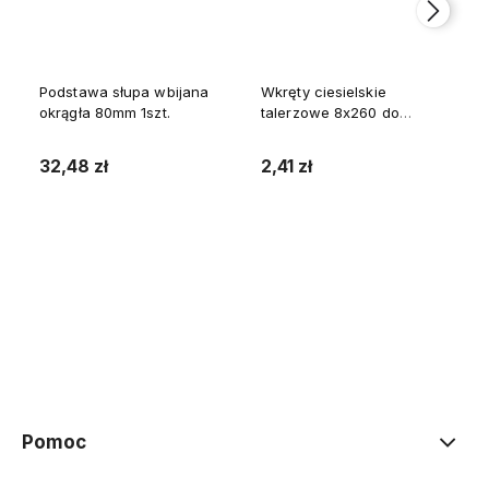
Podstawa słupa wbijana
Wkręty ciesielskie
okrągła 80mm 1szt.
talerzowe 8x260 do
drewna WKCP 1szt.
32,48 zł
2,41 zł
Do koszyka
Do koszyka
Pomoc