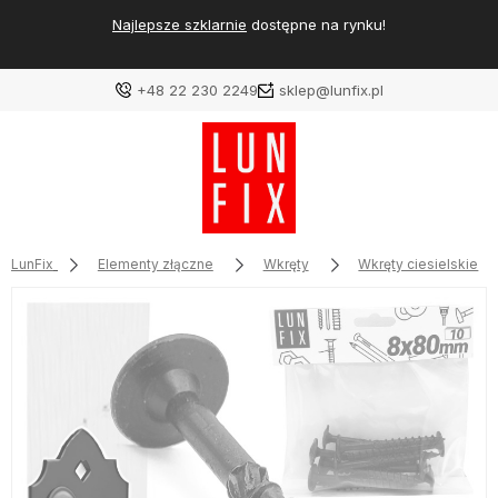
Najlepsze szklarnie
dostępne na rynku!
+48 22 230 2249
sklep@lunfix.pl
LunFix
Elementy złączne
Wkręty
Wkręty ciesielskie