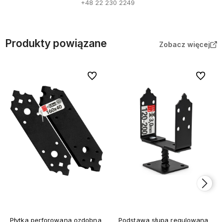
+48 22 230 2249
Produkty powiązane
Zobacz więcej
Do ulubionych
Do ulubi
Płytka perforowana ozdobna
Podstawa słupa regulowana