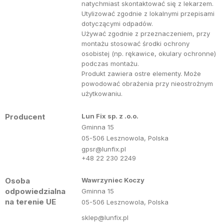
natychmiast skontaktować się z lekarzem.
Utylizować zgodnie z lokalnymi przepisami
dotyczącymi odpadów.
Używać zgodnie z przeznaczeniem, przy
montażu stosować środki ochrony
osobistej (np. rękawice, okulary ochronne)
podczas montażu.
Produkt zawiera ostre elementy. Może
powodować obrażenia przy nieostrożnym
użytkowaniu.
Producent
Lun Fix sp. z .o.o.
Gminna 15
05-506 Lesznowola, Polska
gpsr@lunfix.pl
+48 22 230 2249
Osoba
Wawrzyniec Koczy
odpowiedzialna
Gminna 15
na terenie UE
05-506 Lesznowola, Polska
sklep@lunfix.pl