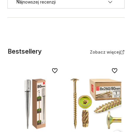
wg
Bestsellery
Zobacz więcej
Do ulubionych
Do ulubion