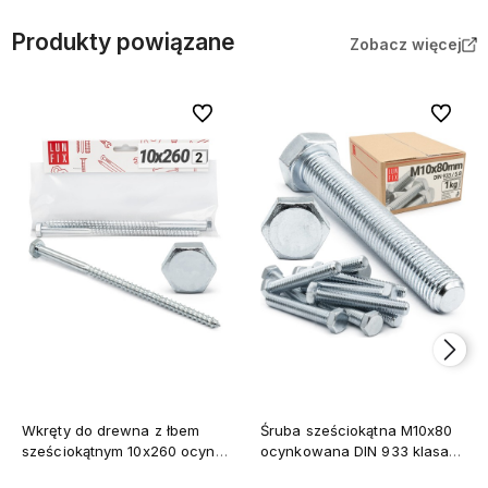
Produkty powiązane
Zobacz więcej
Do ulubionych
Do ulubi
Wkręty do drewna z łbem
Śruba sześciokątna M10x80
sześciokątnym 10x260 ocynk
ocynkowana DIN 933 klasa
DIN571 2szt
5.8 1kg