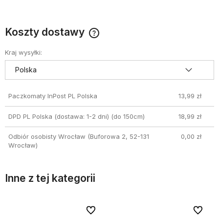
Koszty dostawy
Cena nie zawiera ewentualnych kosztów płatności
Kraj wysyłki:
Paczkomaty InPost PL Polska
13,99 zł
DPD PL Polska (dostawa: 1-2 dni)
(do 150cm)
18,99 zł
Odbiór osobisty Wrocław
(Buforowa 2, 52-131
0,00 zł
Wrocław)
Inne z tej kategorii
bionych
bionych
Do ulubionych
Do ulubionych
Do ulubi
Do ulubi