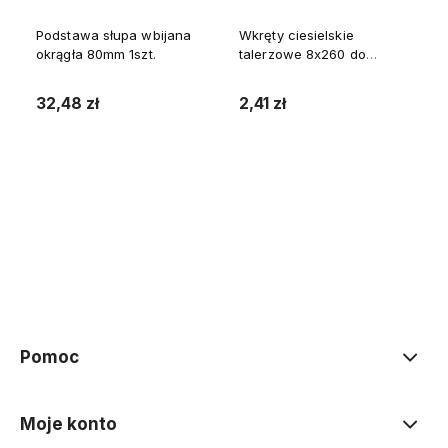
Podstawa słupa wbijana
Wkręty ciesielskie
okrągła 80mm 1szt.
talerzowe 8x260 do
drewna WKCP 1szt.
32,48 zł
2,41 zł
Do koszyka
Do koszyka
Pomoc
Moje konto