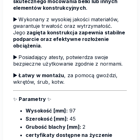
skutecznego mocowania belki lub innych
elementów konstrukcyjnych
.
▶️
Wykonany z wysokiej jakości materiałów,
gwarantuje trwałość oraz wytrzymałość.
Jego
zagięta konstrukcja zapewnia stabilne
podparcie oraz efektywne rozłożenie
obciążenia
.
▶️
Posiadający atesty, potwierdza swoje
bezpieczne użytkowanie zgodnie z normami.
▶️ Łatwy w montażu
, za pomocą gwoździ,
wkrętów, śrub, kotw.
✨
Parametry
✨
Wysokość [mm]:
97
Szerokość [mm]:
45
Grubość blachy [mm]:
2
certyfikaty dostępne na życzenie