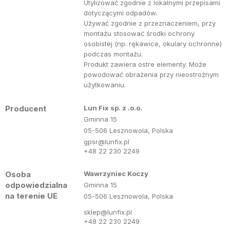
Utylizować zgodnie z lokalnymi przepisami
dotyczącymi odpadów.
Używać zgodnie z przeznaczeniem, przy
montażu stosować środki ochrony
osobistej (np. rękawice, okulary ochronne)
podczas montażu.
Produkt zawiera ostre elementy. Może
powodować obrażenia przy nieostrożnym
użytkowaniu.
Producent
Lun Fix sp. z .o.o.
Gminna 15
05-506 Lesznowola, Polska
gpsr@lunfix.pl
+48 22 230 2249
Osoba
Wawrzyniec Koczy
odpowiedzialna
Gminna 15
na terenie UE
05-506 Lesznowola, Polska
sklep@lunfix.pl
+48 22 230 2249