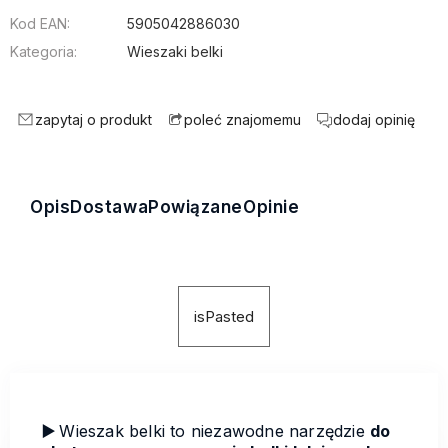
Kod EAN:
5905042886030
Kategoria:
Wieszaki belki
zapytaj o produkt
dodaj opinię
poleć znajomemu
Opis
Dostawa
Powiązane
Opinie
isPasted
▶️
Wieszak belki to niezawodne narzędzie
do