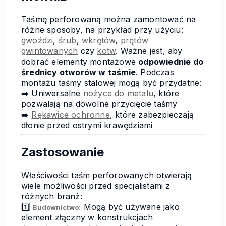
Taśmę perforowaną można zamontować na
różne sposoby, na przykład przy użyciu:
gwoździ
,
śrub
,
wkrętów
,
prętów
gwintowanych
czy
kotw
. Ważne jest, aby
dobrać elementy montażowe
odpowiednie do
średnicy otworów w taśmie
. Podczas
montażu taśmy stalowej mogą być przydatne:
➡️ Uniwersalne
nożyce do metalu
, które
pozwalają na dowolne przycięcie taśmy
➡️
Rękawice ochronne
, które zabezpieczają
dłonie przed ostrymi krawędziami
Zastosowanie
Właściwości taśm perforowanych otwierają
wiele możliwości przed specjalistami z
różnych branż:
1️⃣
Mogą być używane jako
Budownictwo:
element złączny w konstrukcjach