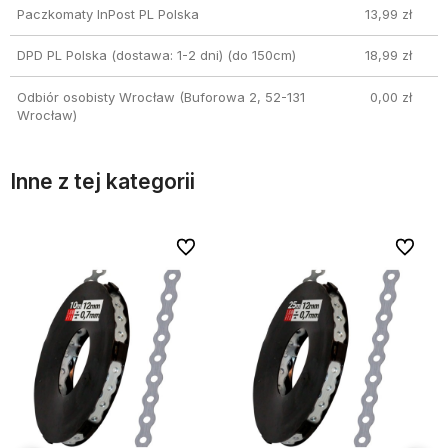
Paczkomaty InPost PL Polska
13,99 zł
DPD PL Polska (dostawa: 1-2 dni)
(do 150cm)
18,99 zł
Odbiór osobisty Wrocław
(Buforowa 2, 52-131
0,00 zł
Wrocław)
Inne z tej kategorii
bionych
bionych
Do ulubionych
Do ulubionych
Do ulubi
Do ulubi