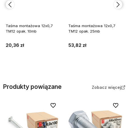
Taśma montażowa 12x0,7
Taśma montażowa 12x0,7
TM12 opak. 10mb
TM12 opak. 25mb
20,36 zł
53,82 zł
Do koszyka
Do koszyka
Produkty powiązane
Zobacz więcej
Do ulubionych
Do ulubi