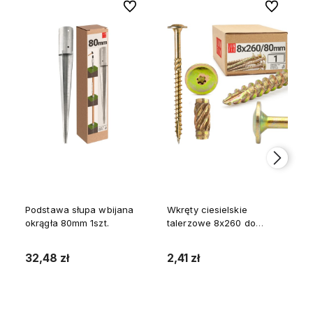
Do ulubionych
Do ulubion
Podstawa słupa wbijana
Wkręty ciesielskie
okrągła 80mm 1szt.
talerzowe 8x260 do
drewna WKCP 1szt.
32,48 zł
2,41 zł
Do koszyka
Do koszyka