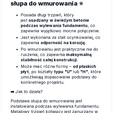
słupa do wmurowania ⭐️
Posiada długi trzpień, który
jest
osadzany w świeżym betonie
podczas wylewania fundamentu
, co
zapewnia wyjątkowo mocne połączenie.
Jest wykonana ze stali ocynkowanej, co
zapewnia
odporność na korozję
.
Po wmurowaniu jest praktycznie nie do
ruszenia, co zapewnia
maksymalną
stabilność całej konstrukcji
.
Może mieć różne formy –
od płaskich
płyt
, po kształty
typu "U"
lub
"H"
, które
umożliwiają dopasowanie podstawy do
konkretnego projektu.
➡️
Jak to działa?
Podstawa słupa do wmurowania jest
instalowana podczas wylewania fundamentu.
Metalowy trzpień kotwiący jest zanurzany w