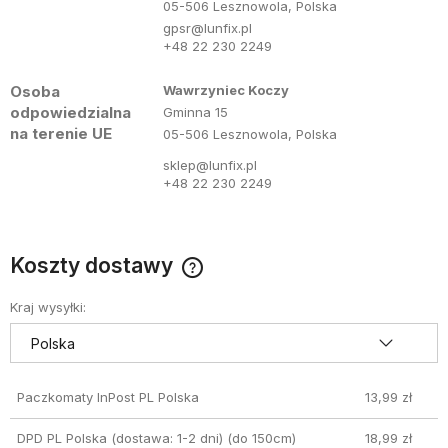
05-506 Lesznowola, Polska
gpsr@lunfix.pl
+48 22 230 2249
Osoba
Wawrzyniec Koczy
odpowiedzialna
Gminna 15
na terenie UE
05-506 Lesznowola, Polska
sklep@lunfix.pl
+48 22 230 2249
Koszty dostawy
Cena nie zawiera ewentualnych kosztów płatności
Kraj wysyłki:
Paczkomaty InPost PL Polska
13,99 zł
DPD PL Polska (dostawa: 1-2 dni)
(do 150cm)
18,99 zł