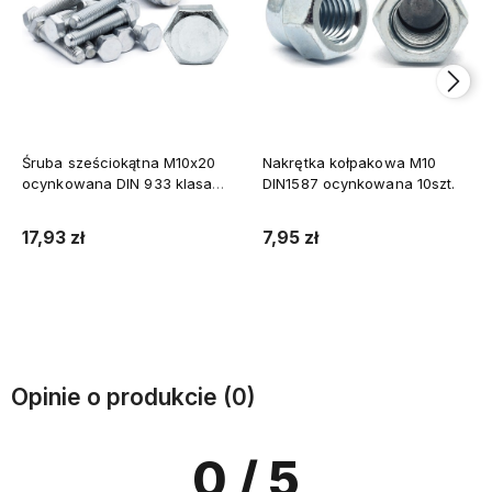
Śruba sześciokątna M10x20
Nakrętka kołpakowa M10
ocynkowana DIN 933 klasa
DIN1587 ocynkowana 10szt.
8.8 1kg
17,93 zł
7,95 zł
Do koszyka
Do koszyka
Opinie o produkcie (0)
0
/ 5