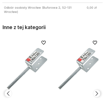
Odbiór osobisty Wrocław
(Buforowa 2, 52-131
0,00 zł
Wrocław)
Inne z tej kategorii
bionych
bionych
Do ulubionych
Do ulubionych
Do ulubi
Do ulubi