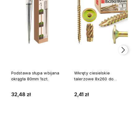
Podstawa słupa wbijana
Wkręty ciesielskie
okrągła 80mm 1szt.
talerzowe 8x260 do
drewna WKCP 1szt.
32,48 zł
2,41 zł
Do koszyka
Do koszyka