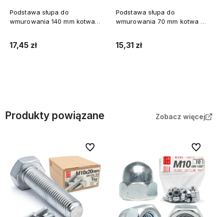
Podstawa słupa do
Podstawa słupa do
wmurowania 140 mm kotwa z
wmurowania 70 mm kotwa z
prętem do betonu
prętem do betonu
17,45 zł
15,31 zł
Do koszyka
Do koszyka
Produkty powiązane
Zobacz więcej
Do ulubionych
Do ulubi