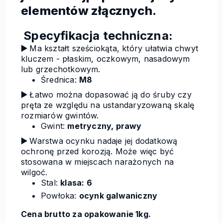
elementów złącznych.
Specyfikacja techniczna:
▶️
Ma kształt sześciokąta, który ułatwia chwyt
kluczem - płaskim, oczkowym, nasadowym
lub grzechotkowym.
Średnica:
M8
▶️
Łatwo można dopasować ją do śruby czy
pręta ze względu na ustandaryzowaną skalę
rozmiarów gwintów.
Gwint:
metryczny, prawy
▶️
Warstwa ocynku nadaje jej dodatkową
ochronę przed korozją. Może więc być
stosowana w miejscach narażonych na
wilgoć.
Stal:
klasa: 6
Powłoka:
ocynk galwaniczny
Cena brutto za opakowanie 1kg.