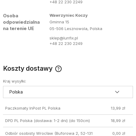
+48 22 230 2249
Osoba
Wawrzyniec Koczy
odpowiedzialna
Gminna 15
na terenie UE
05-506 Lesznowola, Polska
sklep@lunfix.pl
+48 22 230 2249
Koszty dostawy
Cena nie zawiera ewentualnych kosztów płatności
Kraj wysyłki:
Paczkomaty InPost PL Polska
13,99 zł
DPD PL Polska (dostawa: 1-2 dni)
(do 150cm)
18,99 zł
Odbiór osobisty Wrocław
(Buforowa 2, 52-131
0,00 zł