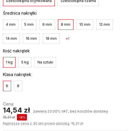
Sześciokątna ocynkowana
Sześciokątna czarna
Średnica nakrętki
4 mm
5 mm
6 mm
8 mm
10 mm
12 mm
14 mm
16 mm
18 mm
1
Ilość nakrętek
1 kg
5 kg
Na sztuki
Klasa nakrętek
6
8
Cena:
14,54 zł
zawiera 23.00% VAT, bez kosztów dostawy
15,31 zł
-5%
Najniższa cena z 30 dni przed obniżką:
15,31 zł