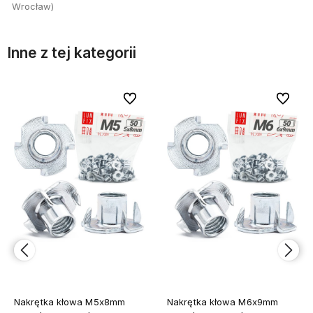
Wrocław)
Inne z tej kategorii
bionych
bionych
Do ulubionych
Do ulubionych
Do ulubi
Do ulubi
Nakrętka kłowa M5x8mm
Nakrętka kłowa M6x9mm