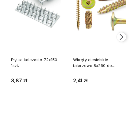
Płytka kolczasta 72x150
Wkręty ciesielskie
1szt.
talerzowe 8x260 do
drewna WKCP 1szt.
3,87 zł
2,41 zł
Do koszyka
Do koszyka