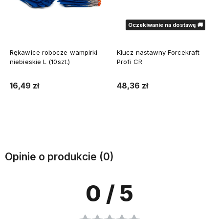
Oczekiwanie na dostawę 🚚
Rękawice robocze wampirki
Klucz nastawny Forcekraft
niebieskie L (10szt.)
Profi CR
16,49 zł
48,36 zł
Do koszyka
Powiadom o dostępności
Opinie o produkcie (0)
0
/ 5