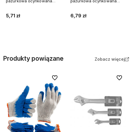
pazurkowa ocynkowana
pazurkowa ocynkowana
50szt.
50szt.
5,71 zł
6,79 zł
Do koszyka
Do koszyka
Produkty powiązane
Zobacz więcej
Do ulubionych
Do ulubi