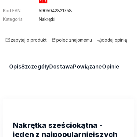
Kod EAN:
5905042821758
Kategoria:
Nakrętki
zapytaj o produkt
dodaj opinię
poleć znajomemu
Opis
Szczegóły
Dostawa
Powiązane
Opinie
Nakrętka sześciokątna -
jeden z najpopularniejszych