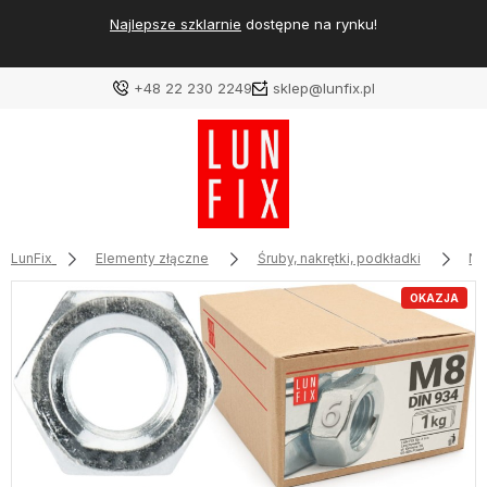
Najlepsze szklarnie
dostępne na rynku!
+48 22 230 2249
sklep@lunfix.pl
LunFix
Elementy złączne
Śruby, nakrętki, podkładki
Na
OKAZJA