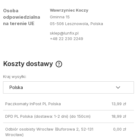
Osoba
Wawrzyniec Koczy
odpowiedzialna
Gminna 15
na terenie UE
05-506 Lesznowola, Polska
sklep@lunfix.pl
+48 22 230 2249
Koszty dostawy
Cena nie zawiera ewentualnych kosztów płatności
Kraj wysyłki:
Paczkomaty InPost PL Polska
13,99 zł
DPD PL Polska (dostawa: 1-2 dni)
(do 150cm)
18,99 zł
Odbiór osobisty Wrocław
(Buforowa 2, 52-131
0,00 zł
Wrocław)