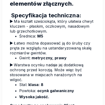
elementów złącznych.
Specyfikacja techniczna:
▶️
Ma kształt sześciokąta, który ułatwia chwyt
kluczem - płaskim, oczkowym, nasadowym
lub grzechotkowym.
Średnica:
M5
▶️
Łatwo można dopasować ją do śruby czy
pręta ze względu na ustandaryzowaną skalę
rozmiarów gwintów.
Gwint:
metryczny, prawy
▶️
Warstwa ocynku nadaje jej dodatkową
ochronę przed korozją. Może więc być
stosowana w miejscach narażonych na
wilgoć.
Stal:
klasa: 8
Powłoka:
ocynk galwaniczny
Wysoka jakość.