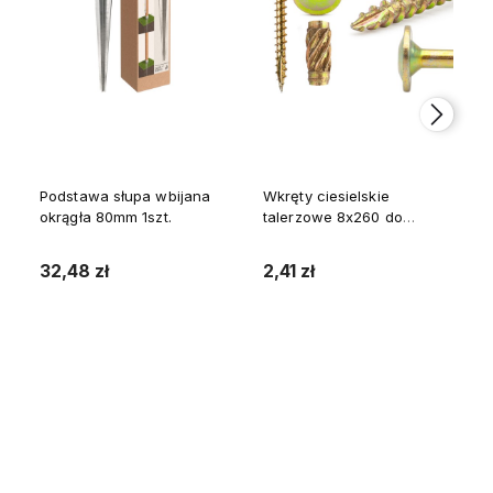
Podstawa słupa wbijana
Wkręty ciesielskie
okrągła 80mm 1szt.
talerzowe 8x260 do
drewna WKCP 1szt.
32,48 zł
2,41 zł
Do koszyka
Do koszyka