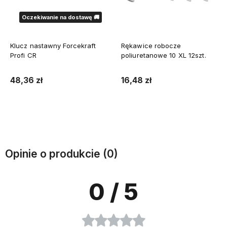
Oczekiwanie na dostawę 🚚
Klucz nastawny Forcekraft
Rękawice robocze
Profi CR
poliuretanowe 10 XL 12szt.
48,36 zł
16,48 zł
Powiadom o dostępności
Do koszyka
Opinie o produkcie (0)
0
/ 5