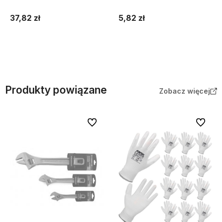
1kg
10szt.
37,82 zł
5,82 zł
Do koszyka
Do koszyka
Produkty powiązane
Zobacz więcej
Do ulubionych
Do ulubi