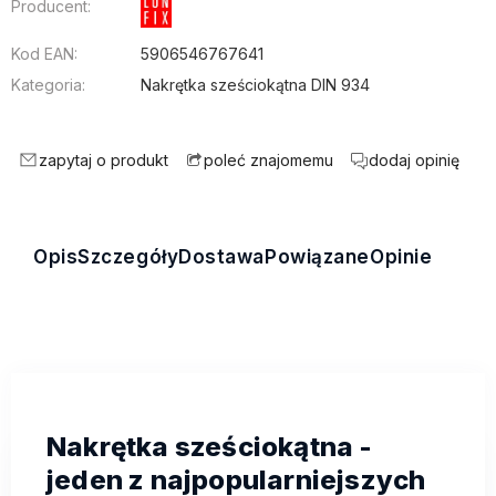
Producent:
Kod EAN:
5906546767641
Kategoria:
Nakrętka sześciokątna DIN 934
zapytaj o produkt
dodaj opinię
poleć znajomemu
Opis
Szczegóły
Dostawa
Powiązane
Opinie
Nakrętka sześciokątna -
jeden z najpopularniejszych