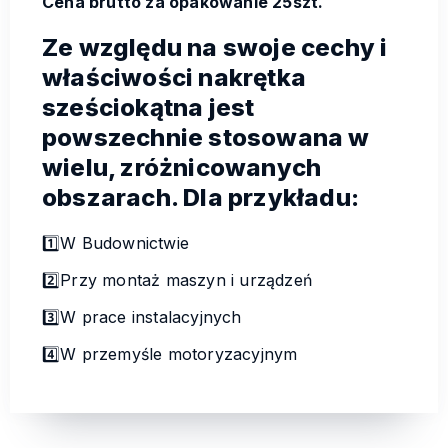
Cena brutto za opakowanie 25szt.
Ze względu na swoje cechy i
właściwości nakrętka
sześciokątna jest
powszechnie stosowana w
wielu, zróżnicowanych
obszarach. Dla przykładu:
1️⃣W Budownictwie
2️⃣Przy montaż maszyn i urządzeń
3️⃣W prace instalacyjnych
4️⃣W przemyśle motoryzacyjnym