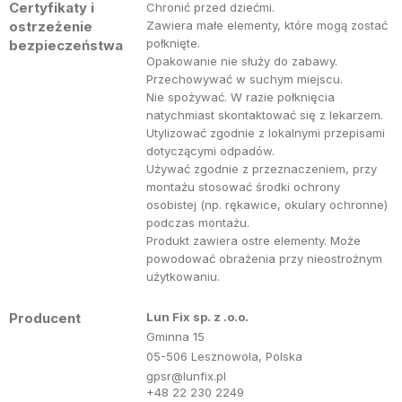
Certyfikaty i
Chronić przed dziećmi.
ostrzeżenie
Zawiera małe elementy, które mogą zostać
połknięte.
bezpieczeństwa
Opakowanie nie służy do zabawy.
Przechowywać w suchym miejscu.
Nie spożywać. W razie połknięcia
natychmiast skontaktować się z lekarzem.
Utylizować zgodnie z lokalnymi przepisami
dotyczącymi odpadów.
Używać zgodnie z przeznaczeniem, przy
montażu stosować środki ochrony
osobistej (np. rękawice, okulary ochronne)
podczas montażu.
Produkt zawiera ostre elementy. Może
powodować obrażenia przy nieostrożnym
użytkowaniu.
Producent
Lun Fix sp. z .o.o.
Gminna 15
05-506 Lesznowola, Polska
gpsr@lunfix.pl
+48 22 230 2249