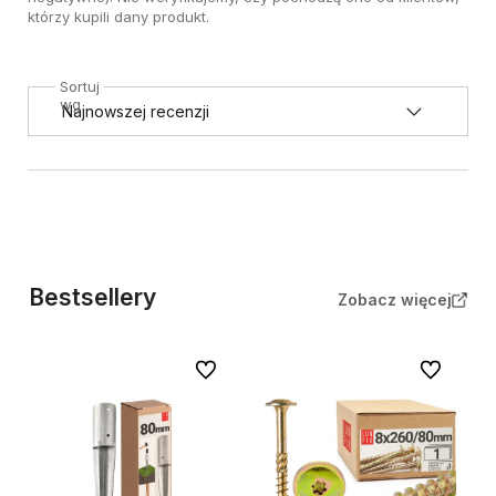
którzy kupili dany produkt.
Sortuj
wg
Bestsellery
Zobacz więcej
Do ulubionych
Do ulubion