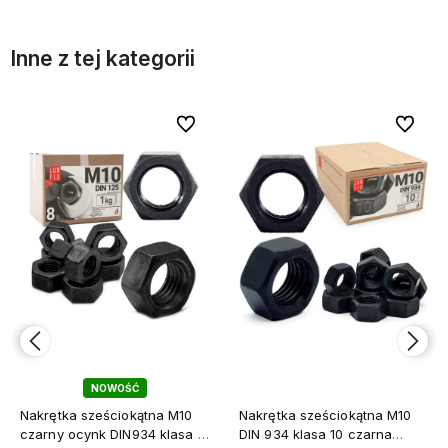
Inne z tej kategorii
bionych
bionych
Do ulubionych
Do ulubionych
Do ulubi
Do ulubi
NOWOŚĆ
Nakrętka sześciokątna M10
Nakrętka sześciokątna M10
czarny ocynk DIN934 klasa 8
DIN 934 klasa 10 czarna