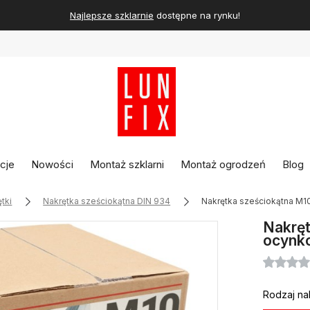
Najlepsze szklarnie
dostępne na rynku!
cje
Nowości
Montaż szklarni
Montaż ogrodzeń
Blog
tki
Nakrętka sześciokątna DIN 934
Nakrętka sześciokątna M1
Nakręt
ocynk
Rodzaj na