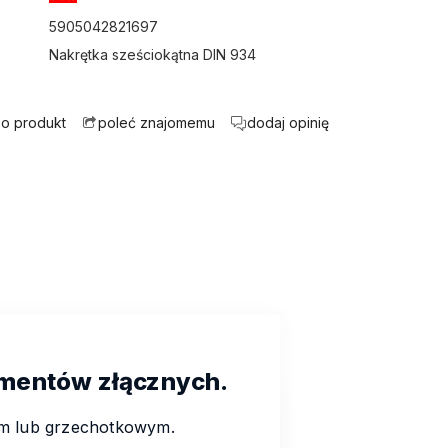
5905042821697
Nakrętka sześciokątna DIN 934
 o produkt
dodaj opinię
poleć znajomemu
ementów złącznych.
wym lub grzechotkowym.