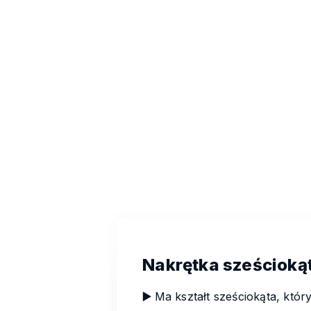
Nakrętka sześciokąt
▶️
Ma kształt sześciokąta, kt