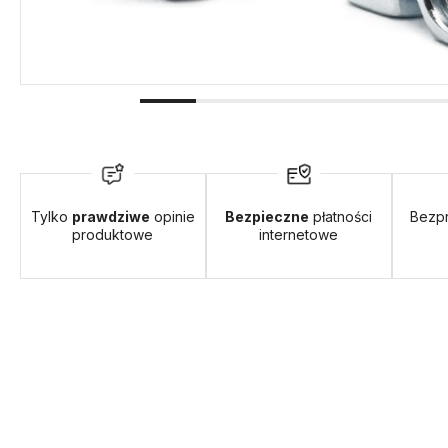
Tylko
prawdziwe
opinie
Bezpieczne
płatności
Bezp
produktowe
internetowe
 13,99 zł
- Paczkomaty InPost PL Polska