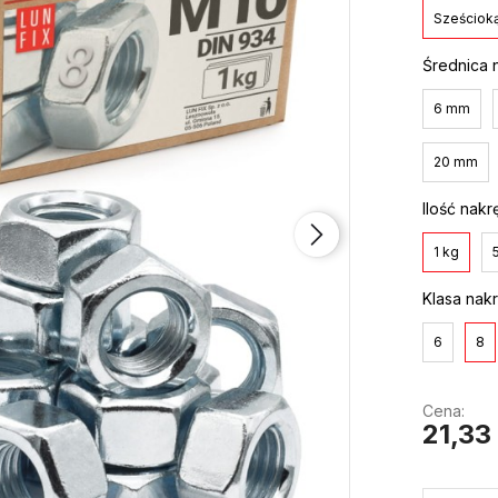
Sześciok
Średnica n
6 mm
20 mm
Ilość nakr
1 kg
Klasa nak
6
8
Cena:
21,33 