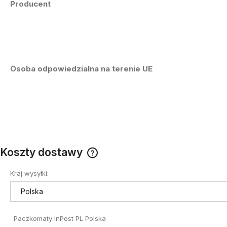
Producent
Osoba odpowiedzialna na terenie UE
Koszty dostawy
Kraj wysyłki:
Cena nie zawiera ewentualnych
kosztów płatności
Paczkomaty InPost PL Polska