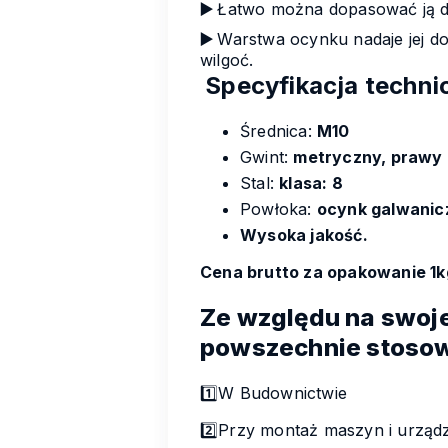
▶️
Łatwo można dopasować ją d
▶️
Warstwa ocynku nadaje jej d
wilgoć.
Specyfikacja techni
Średnica:
M10
Gwint:
metryczny, prawy
Stal:
klasa: 8
Powłoka:
ocynk galwanic
Wysoka jakość.
Cena brutto za opakowanie 1k
Ze względu na swoje
powszechnie stosow
1️⃣W Budownictwie
2️⃣Przy montaż maszyn i urzą