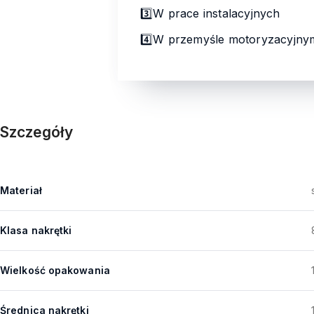
3️⃣W prace instalacyjnych
4️⃣W przemyśle motoryzacyjn
Szczegóły
Materiał
Klasa nakrętki
Wielkość opakowania
Średnica nakrętki