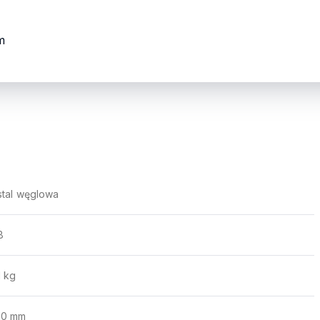
ym
stal węglowa
8
1 kg
10 mm