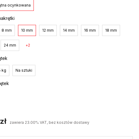
ątna ocynkowana
akrętki
8 mm
10 mm
12 mm
14 mm
16 mm
18 mm
24 mm
2
ętek
5 kg
Na sztuki
rętek
zł
zawiera 23.00% VAT, bez kosztów dostawy