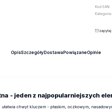
Kod EAN:
Kategoria:
zapytaj
Opis
Szczegóły
Dostawa
Powiązane
Opinie
na - jeden z najpopularniejszych el
óry ułatwia chwyt kluczem - płaskim, oczkowym, nasado