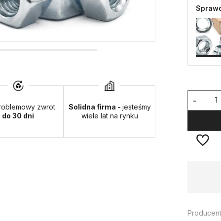
Sprawd
-
roblemowy zwrot
Solidna firma -
jesteśmy
do 30 dni
wiele lat na rynku
Dostępność:
duża ilość
Producent