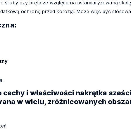
o śruby czy pręta ze względu na ustandaryzowaną skalę
odatkową ochronę przed korozją. Może więc być stosow
czna:
zny
g.
 cechy i właściwości nakrętka sześci
ana w wielu, zróżnicowanych obszar
dzeń