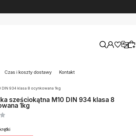
Wersje językowe
Czas i koszty dostawy
Kontakt
0 DIN 934 klasa 8 ocynkowana 1kg
Wybierz coś dla siebie z naszej aktualnej
oferty lub zaloguj się, aby przywrócić dodane
ka sześciokątna M10 DIN 934 klasa 8
Waluty
produkty do listy z poprzedniej sesji.
owana 1kg
krętki