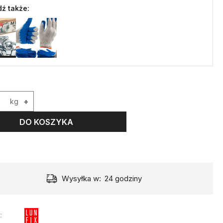
ź także:
kg
+
DO KOSZYKA
Wysyłka w:
24 godziny
: