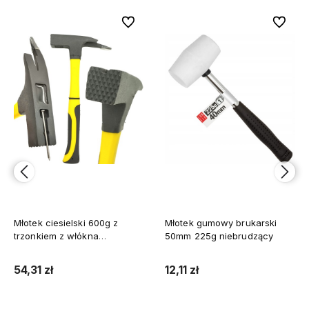
bionych
bionych
Do ulubionych
Do ulubionych
Do ulubi
Do ulubi
Młotek ciesielski 600g z
Młotek gumowy brukarski
trzonkiem z włókna
50mm 225g niebrudzący
szklanego i uchwytem
magnetycznym
54,31 zł
12,11 zł