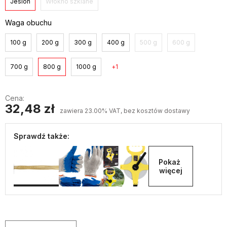
Jesion
Włókno szklane
Waga obuchu
100 g
200 g
300 g
400 g
500 g
600 g
700 g
800 g
1000 g
1
Cena:
32,48 zł
zawiera 23.00% VAT, bez kosztów dostawy
Sprawdź także:
Pokaż 
więcej