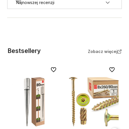
wg
Bestsellery
Zobacz więcej
Do ulubionych
Do ulubion