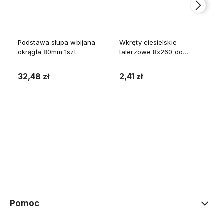
Podstawa słupa wbijana
Wkręty ciesielskie
okrągła 80mm 1szt.
talerzowe 8x260 do
drewna WKCP 1szt.
32,48 zł
2,41 zł
Do koszyka
Do koszyka
Pomoc