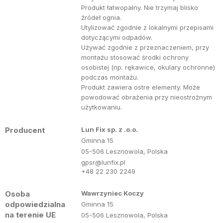
Produkt łatwopalny. Nie trzymaj blisko
źródeł ognia.
Utylizować zgodnie z lokalnymi przepisami
dotyczącymi odpadów.
Używać zgodnie z przeznaczeniem, przy
montażu stosować środki ochrony
osobistej (np. rękawice, okulary ochronne)
podczas montażu.
Produkt zawiera ostre elementy. Może
powodować obrażenia przy nieostrożnym
użytkowaniu.
Producent
Lun Fix sp. z .o.o.
Gminna 15
05-506 Lesznowola, Polska
gpsr@lunfix.pl
+48 22 230 2249
Osoba
Wawrzyniec Koczy
odpowiedzialna
Gminna 15
na terenie UE
05-506 Lesznowola, Polska