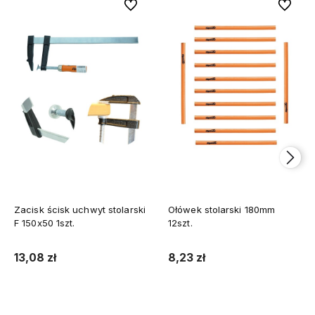
Do ulubionych
Do ulubi
Zacisk ścisk uchwyt stolarski
Ołówek stolarski 180mm
F 150x50 1szt.
12szt.
13,08 zł
8,23 zł
Do koszyka
Do koszyka