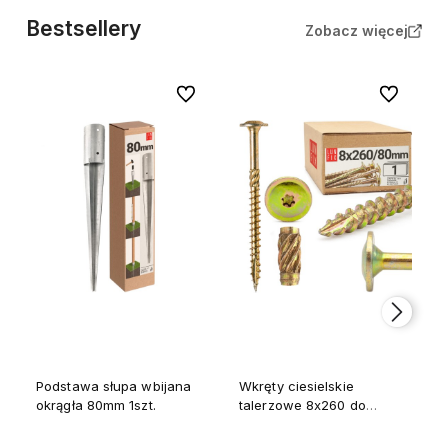
Bestsellery
Zobacz więcej
Do ulubionych
Do ulubion
Podstawa słupa wbijana
Wkręty ciesielskie
okrągła 80mm 1szt.
talerzowe 8x260 do
drewna WKCP 1szt.