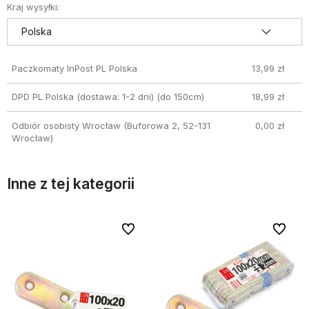
Kraj wysyłki:
Paczkomaty InPost PL Polska
13,99 zł
DPD PL Polska (dostawa: 1-2 dni)
(do 150cm)
18,99 zł
Odbiór osobisty Wrocław
(Buforowa 2, 52-131
0,00 zł
Wrocław)
Inne z tej kategorii
bionych
bionych
Do ulubionych
Do ulubionych
Do ulubi
Do ulubi