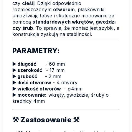
czy
cieśli
. Dzięki odpowiednio
rozmieszczonym
otworom
, płaskowniki
umożliwiają łatwe i skuteczne mocowanie za
pomocą
standardowych wkrętów, gwoździ
czy śrub
. To sprawia, że montaż jest szybki, a
konstrukcje zyskują na stabilności.
PARAMETRY:
▶️ długość
- 60 mm
▶️
szerokość
- 17 mm
▶️
grubość
- 2 mm
▶️
ilość otworów
- 4 otwory
▶️
wielkość otworów
- ø4mm
▶️
mocowanie:
wkręty, gwoździe, śruby o
średnicy 4mm
⚒ Zastosowanie ⚒