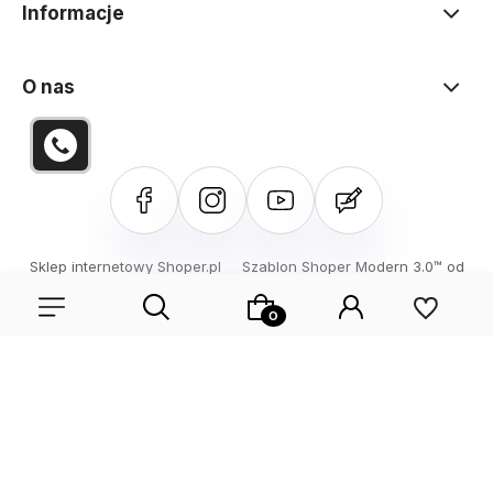
Informacje
O nas
Sklep internetowy Shoper.pl
Szablon Shoper Modern 3.0™
od
GrowCommerce
Wybierz coś dla siebie z naszej aktualnej oferty lub zaloguj
się, aby przywrócić dodane produkty do listy z poprzedniej
sesji.