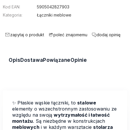
Kod EAN:
5905042827903
Kategoria:
Łączniki meblowe
zapytaj o produkt
dodaj opinię
poleć znajomemu
Opis
Dostawa
Powiązane
Opinie
✨ Płaskie wąskie łączniki, to
stalowe
elementy o wszechstronnym zastosowaniu ze
względu na swoją
wytrzymałość i łatwość
montażu
. Są niezbędne w konstrukcjach
meblowych
i w każdym warsztacie
stolarza