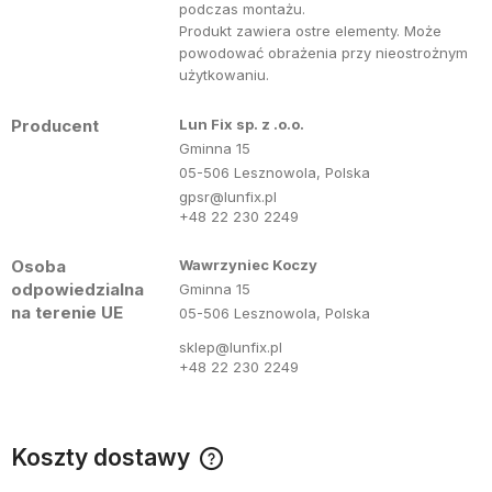
podczas montażu.
Produkt zawiera ostre elementy. Może
powodować obrażenia przy nieostrożnym
użytkowaniu.
Producent
Lun Fix sp. z .o.o.
Gminna 15
05-506 Lesznowola, Polska
gpsr@lunfix.pl
+48 22 230 2249
Osoba
Wawrzyniec Koczy
odpowiedzialna
Gminna 15
na terenie UE
05-506 Lesznowola, Polska
sklep@lunfix.pl
+48 22 230 2249
Koszty dostawy
Cena nie zawiera ewentualnych kosztów płatności