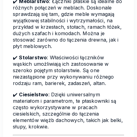
✔️
Meblarstwo
: Łączniki płaskie są idealne do
różnych połączeń w meblach. Doskonale
sprawdzają się tam, gdzie meble wymagają
wyjątkowej stabilności i wytrzymałości, na
przykład w krzesłach, stołach, ramach łóżek,
dużych szafach i komodach. Można je
stosować zarówno do łączenia drewna, jak i
płyt meblowych.
✔️
Stolarstwo
: Właściwości łączników
wąskich umożliwiają ich zastosowanie w
szeroko pojętym stolarstwie. Są one
niezastąpione przy wykonywaniu różnego
rodzaju ram, barierek, zadaszeń, altan.
✔️
Ciesielstwo
: Dzięki uniwersalnym
materiałom i parametrom, te płaskowniki są
często wykorzystywane w pracach
ciesielskich, szczególnie do łączenia
elementów więźb dachowych, takich jak belki,
słupy, krokwie.