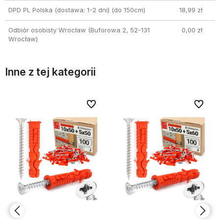
DPD PL Polska (dostawa: 1-2 dni)
(do 150cm)
18,99 zł
Odbiór osobisty Wrocław
(Buforowa 2, 52-131
0,00 zł
Wrocław)
Inne z tej kategorii
bionych
bionych
Do ulubionych
Do ulubionych
Do ulubi
Do ulubi