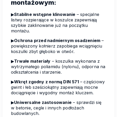
montażowym:
▶
Stabilne wstępne klinowanie
– specjalne
listwy rozpierające w koszulce zapewniają
szybkie zaklinowanie już na początku
montażu.
▶
Ochrona przed nadmiernym osadzeniem
–
powiększony kołnierz zapobiega wciągnięciu
koszulki zbyt głęboko w otwór.
▶
Trwałe materiały
– koszulka wykonana z
wytrzymałego poliamidu (nylonu), odporna na
odkształcenia i starzenie.
▶
Wkręt zgodny z normą DIN 571
– częściowy
gwint i łeb sześciokątny zapewniają mocne
dociągnięcie i wygodny montaż kluczem.
▶
Uniwersalne zastosowanie
– sprawdzi się
w betonie, cegle i innych podłożach
budowlanych.