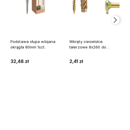
Podstawa słupa wbijana
Wkręty ciesielskie
okrągła 80mm 1szt.
talerzowe 8x260 do
drewna WKCP 1szt.
32,48 zł
2,41 zł
Do koszyka
Do koszyka