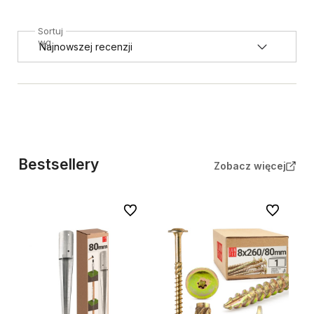
Sortuj
wg
Bestsellery
Zobacz więcej
Do ulubionych
Do ulubion