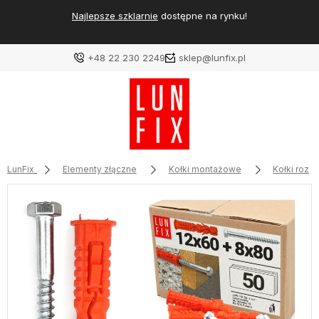
Najlepsze szklarnie
dostępne na rynku!
+48 22 230 2249
sklep@lunfix.pl
LunFix
Elementy złączne
Kołki montażowe
Kołki roz