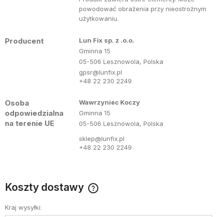
powodować obrażenia przy nieostrożnym
użytkowaniu.
Producent
Lun Fix sp. z .o.o.
Gminna 15
05-506 Lesznowola, Polska
gpsr@lunfix.pl
+48 22 230 2249
Osoba
Wawrzyniec Koczy
odpowiedzialna
Gminna 15
na terenie UE
05-506 Lesznowola, Polska
sklep@lunfix.pl
+48 22 230 2249
Koszty dostawy
Cena nie zawiera ewentualnych kosztów płatności
Kraj wysyłki: