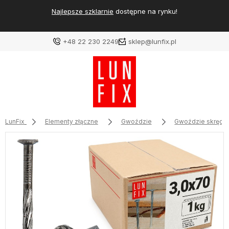
Najlepsze szklarnie
dostępne na rynku!
+48 22 230 2249
sklep@lunfix.pl
LunFix
Elementy złączne
Gwoździe
Gwoździe skręca