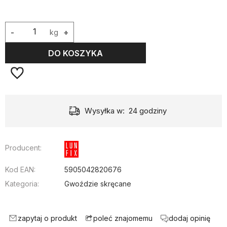
-
kg
+
DO KOSZYKA
Wysyłka w:
24 godziny
Producent:
Kod EAN:
5905042820676
Kategoria:
Gwoździe skręcane
zapytaj o produkt
dodaj opinię
poleć znajomemu