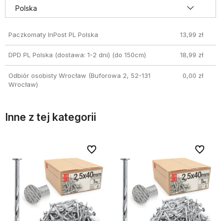
Paczkomaty InPost PL Polska
13,99 zł
DPD PL Polska (dostawa: 1-2 dni)
(do 150cm)
18,99 zł
Odbiór osobisty Wrocław
(Buforowa 2, 52-131
0,00 zł
Wrocław)
Inne z tej kategorii
bionych
bionych
Do ulubionych
Do ulubionych
Do ulubi
Do ulubi