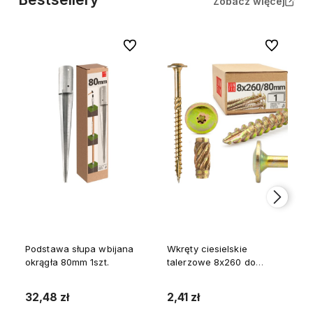
Zobacz więcej
Do ulubionych
Do ulubion
Podstawa słupa wbijana
Wkręty ciesielskie
okrągła 80mm 1szt.
talerzowe 8x260 do
drewna WKCP 1szt.
32,48 zł
2,41 zł