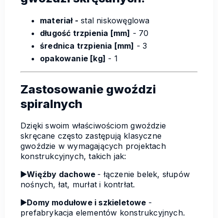
materiał -
stal niskowęglowa
długość trzpienia [mm]
- 70
średnica trzpienia [mm]
- 3
opakowanie [kg]
- 1
Zastosowanie gwoździ
spiralnych
Dzięki swoim właściwościom gwoździe
skręcane często zastępują klasyczne
gwoździe w wymagających projektach
konstrukcyjnych, takich jak:
▶️Więźby dachowe
- łączenie belek, słupów
nośnych, łat, murłat i kontrłat.
▶️Domy modułowe i szkieletowe
-
prefabrykacja elementów konstrukcyjnych.