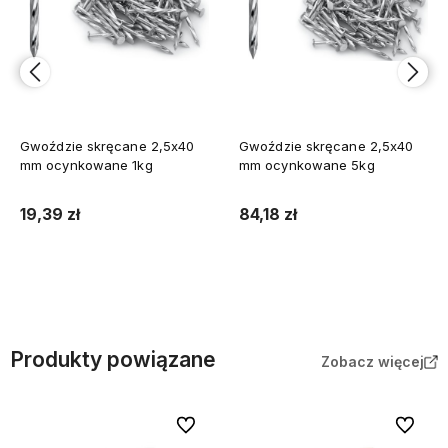
Gwoździe skręcane 2,5x40
Gwoździe skręcane 2,5x40
mm ocynkowane 1kg
mm ocynkowane 5kg
19,39 zł
84,18 zł
Do koszyka
Do koszyka
Produkty powiązane
Zobacz więcej
Do ulubionych
Do ulubi