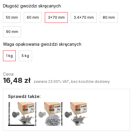
Długość gwoździ skręcanych
50 mm
60 mm
3x70 mm
3.4x70 mm
80 mm
90 mm
Waga opakowania gwoździ skręcanych
1 kg
5 kg
Cena:
16,48 zł
zawiera 23.00% VAT, bez kosztów dostawy
Sprawdź także: