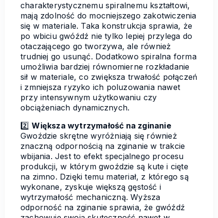
charakterystycznemu spiralnemu kształtowi,
mają zdolność do mocniejszego zakotwiczenia
się w materiale. Taka konstrukcja sprawia, że
po wbiciu gwóźdź nie tylko lepiej przylega do
otaczającego go tworzywa, ale również
trudniej go usunąć. Dodatkowo spiralna forma
umożliwia bardziej równomierne rozkładanie
sił w materiale, co zwiększa trwałość połączeń
i zmniejsza ryzyko ich poluzowania nawet
przy intensywnym użytkowaniu czy
obciążeniach dynamicznych.
2️⃣
Większa wytrzymałość na zginanie
Gwoździe skrętne wyróżniają się również
znaczną odpornością na zginanie w trakcie
wbijania. Jest to efekt specjalnego procesu
produkcji, w którym gwoździe są kute i cięte
na zimno. Dzięki temu materiał, z którego są
wykonane, zyskuje większą gęstość i
wytrzymałość mechaniczną. Wyższa
odporność na zginanie sprawia, że gwóźdź
zachowuje swoją skuteczność nawet w