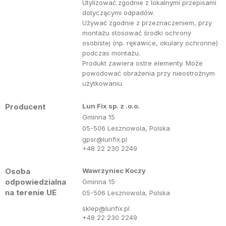
Utylizować zgodnie z lokalnymi przepisami
dotyczącymi odpadów.
Używać zgodnie z przeznaczeniem, przy
montażu stosować środki ochrony
osobistej (np. rękawice, okulary ochronne)
podczas montażu.
Produkt zawiera ostre elementy. Może
powodować obrażenia przy nieostrożnym
użytkowaniu.
Producent
Lun Fix sp. z .o.o.
Gminna 15
05-506 Lesznowola, Polska
gpsr@lunfix.pl
+48 22 230 2249
Osoba
Wawrzyniec Koczy
odpowiedzialna
Gminna 15
na terenie UE
05-506 Lesznowola, Polska
sklep@lunfix.pl
+48 22 230 2249