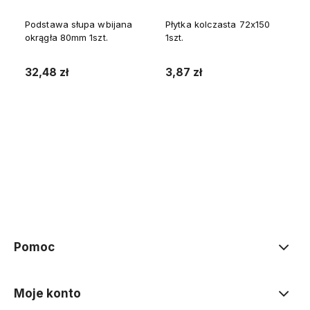
Podstawa słupa wbijana
Płytka kolczasta 72x150
okrągła 80mm 1szt.
1szt.
32,48 zł
3,87 zł
Do koszyka
Do koszyka
Pomoc
Moje konto