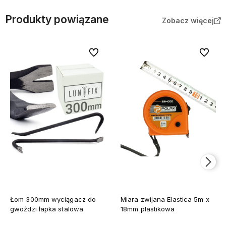
Produkty powiązane
Zobacz więcej
Do ulubionych
Do ulubi
Łom 300mm wyciągacz do
Miara zwijana Elastica 5m x
gwoździ łapka stalowa
18mm plastikowa