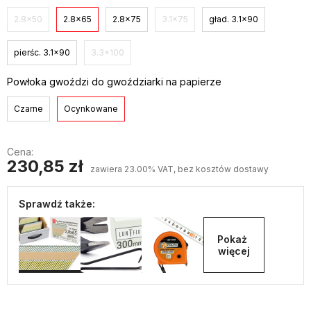
2.8x50
2.8x65
2.8x75
3.1x75
gład. 3.1x90
pierśc. 3.1x90
3.3x100
Powłoka gwoździ do gwoździarki na papierze
Czarne
Ocynkowane
Cena:
230,85 zł
zawiera 23.00% VAT, bez kosztów dostawy
Sprawdź także:
Pokaż 
więcej