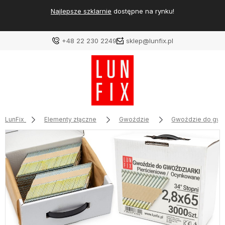
Najlepsze szklarnie
dostępne na rynku!
+48 22 230 2249
sklep@lunfix.pl
LunFix
Elementy złączne
Gwoździe
Gwoździe do gwo