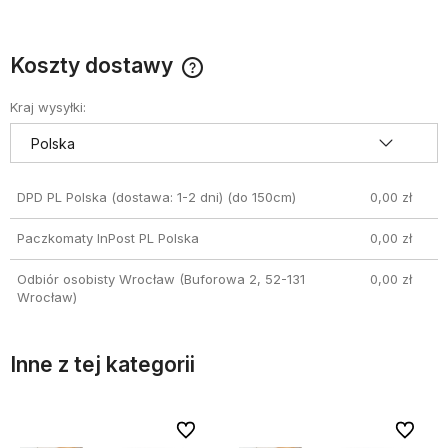
Koszty dostawy
Cena nie zawiera ewentualnych kosztów płatności
Kraj wysyłki:
DPD PL Polska (dostawa: 1-2 dni)
(do 150cm)
0,00 zł
Paczkomaty InPost PL Polska
0,00 zł
Odbiór osobisty Wrocław
(Buforowa 2, 52-131
0,00 zł
Wrocław)
Inne z tej kategorii
bionych
bionych
Do ulubionych
Do ulubionych
Do ulubi
Do ulubi