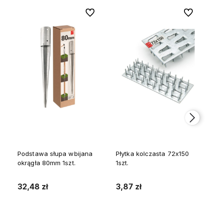
Do ulubionych
Do ulubion
Podstawa słupa wbijana
Płytka kolczasta 72x150
okrągła 80mm 1szt.
1szt.
32,48 zł
3,87 zł