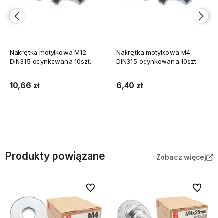
Nakrętka motylkowa M12
Nakrętka motylkowa M4
DIN315 ocynkowana 10szt.
DIN315 ocynkowana 10szt.
10,66 zł
6,40 zł
Do koszyka
Do koszyka
Produkty powiązane
Zobacz więcej
Do ulubionych
Do ulubi