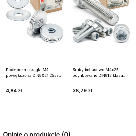
Podkładka okrągła M4
Śruby imbusowe M4x25
powiększona DIN9021 25szt.
ocynkowane DIN912 klasa
8.8 1kg
4,84 zł
38,79 zł
Do koszyka
Do koszyka
Opinie o produkcie (0)