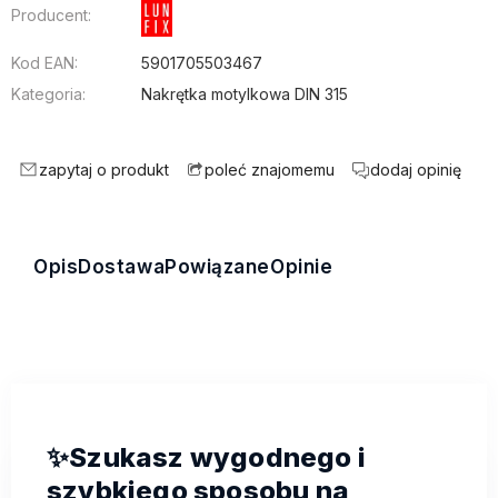
Producent:
Kod EAN:
5901705503467
Kategoria:
Nakrętka motylkowa DIN 315
zapytaj o produkt
dodaj opinię
poleć znajomemu
Opis
Dostawa
Powiązane
Opinie
✨Szukasz wygodnego i
szybkiego sposobu na