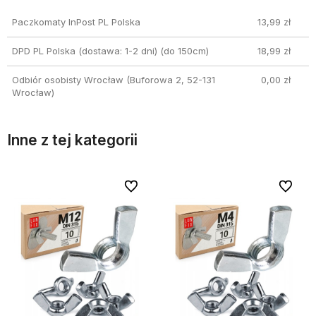
Paczkomaty InPost PL Polska
13,99 zł
DPD PL Polska (dostawa: 1-2 dni)
(do 150cm)
18,99 zł
Odbiór osobisty Wrocław
(Buforowa 2, 52-131
0,00 zł
Wrocław)
Inne z tej kategorii
bionych
bionych
Do ulubionych
Do ulubionych
Do ulubi
Do ulubi