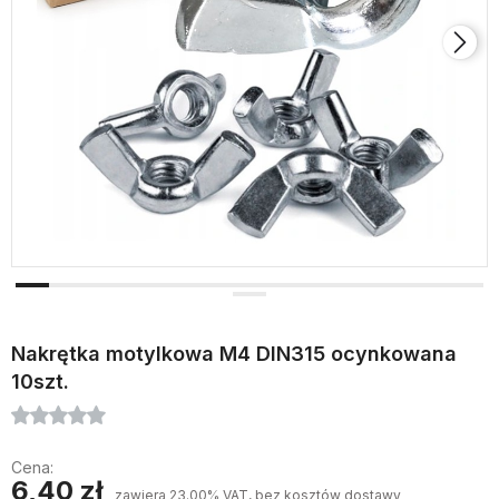
Nakrętka motylkowa M4 DIN315 ocynkowana
10szt.
Cena:
6,40 zł
zawiera 23.00% VAT, bez kosztów dostawy