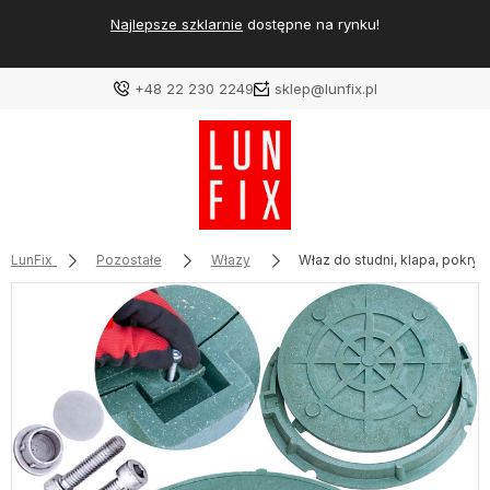
Najlepsze szklarnie
dostępne na rynku!
+48 22 230 2249
sklep@lunfix.pl
LunFix
Pozostałe
Włazy
Właz do studni, klapa, pokry