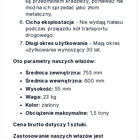
są przedmiotem kradzieży, ponieważ nie
można ich sprzedać jako złom
metaliczny.
Cicha eksploatacja
- Nie wydają hałasu
podczas przejazdu kół transportu
drogowego.
Długi okres użytkowania
- Mają okres
użytkowania wynoszący 30 lat.
Oto parametry naszych włazów:
Średnica zewnętrzna:
755 mm
Średnica wewnętrzna:
600 mm
Wysokość:
55 mm
Waga:
23 kg
Kolor:
zielony
Obciążenie maksymalne:
1,5 tony
Cena brutto dotyczy 1 sztuki.
Zastosowanie naszych włazów jest