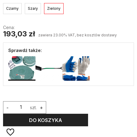
Czarny
Szary
Zielony
Cena:
193,03 zł
zawiera 23.00% VAT, bez kosztów dostawy
Sprawdź także:
-
szt.
+
DO KOSZYKA