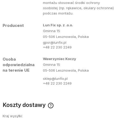
montażu stosować środki ochrony
osobistej (np. rękawice, okulary ochronne)
podczas montażu.
Producent
Lun Fix sp. z .o.o.
Gminna 15
05-506 Lesznowola, Polska
gpsr@lunfix.pl
+48 22 230 2249
Osoba
Wawrzyniec Koczy
odpowiedzialna
Gminna 15
na terenie UE
05-506 Lesznowola, Polska
sklep@lunfix.pl
+48 22 230 2249
Koszty dostawy
Cena nie zawiera ewentualnych kosztów płatności
Kraj wysyłki: