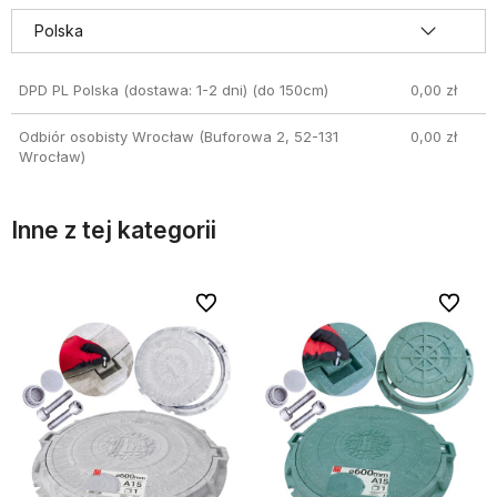
DPD PL Polska (dostawa: 1-2 dni)
(do 150cm)
0,00 zł
Odbiór osobisty Wrocław
(Buforowa 2, 52-131
0,00 zł
Wrocław)
Inne z tej kategorii
bionych
bionych
Do ulubionych
Do ulubionych
Do ulubi
Do ulubi