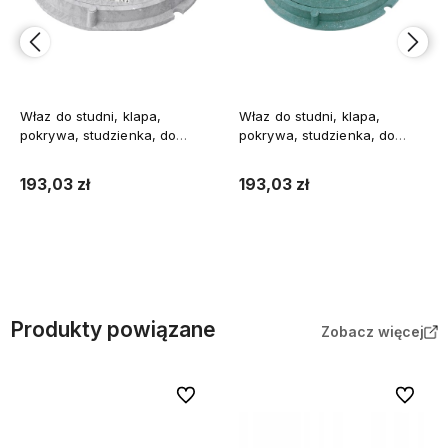
Właz do studni, klapa,
Właz do studni, klapa,
pokrywa, studzienka, do
pokrywa, studzienka, do
szamba, DN 600 mm, 60 cm,
szamba, DN 600 mm, 60 cm,
Szary A15 1,5t
Zielony A15 1,5t
193,03 zł
193,03 zł
Do koszyka
Do koszyka
Produkty powiązane
Zobacz więcej
Do ulubionych
Do ulubi