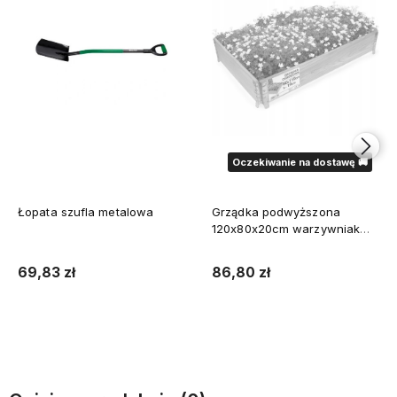
Oczekiwanie na dostawę 🚚
Łopata szufla metalowa
Grządka podwyższona
120x80x20cm warzywniak
skrzynia
69,83 zł
86,80 zł
Do koszyka
Powiadom o dostępności