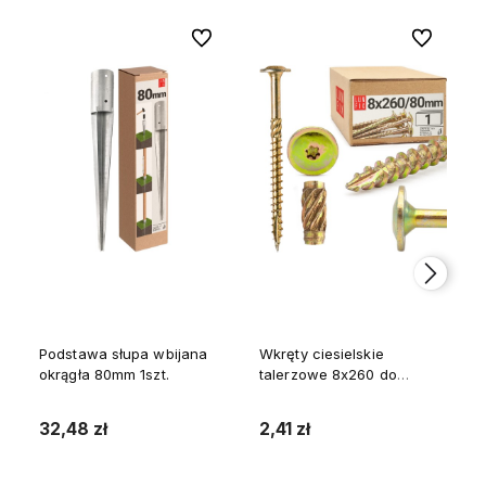
Do ulubionych
Do ulubion
Podstawa słupa wbijana
Wkręty ciesielskie
okrągła 80mm 1szt.
talerzowe 8x260 do
drewna WKCP 1szt.
32,48 zł
2,41 zł