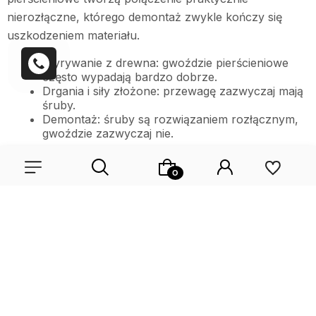
nierozłączne, którego demontaż zwykle kończy się
uszkodzeniem materiału.
Wyrywanie z drewna: gwoździe pierścieniowe
często wypadają bardzo dobrze.
Drgania i siły złożone: przewagę zazwyczaj mają
śruby.
Demontaż: śruby są rozwiązaniem rozłącznym,
gwoździe zazwyczaj nie.
4. W jakich zastosowaniach gwoździe
pierścieniowe są lepsze, a kiedy śruby są
konieczne?
Gwoździe pierścieniowe: konstrukcje szkieletowe,
Wybierz coś dla siebie z naszej aktualnej oferty lub zaloguj
deskowania, palety, więźby, prefabrykacja i
się, aby przywrócić dodane produkty do listy z poprzedniej
szybki montaż.
sesji.
Śruby: połączenia regulowane, demontowalne,
narażone na drgania oraz wymagające
precyzyjnego docisku.
Dobór zależy od obciążeń, rodzaju drewna,